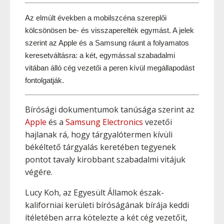
Az elmúlt években a mobilszcéna szereplői 
kölcsönösen be- és visszaperelték egymást. A jelek 
szerint az Apple és a Samsung ráunt a folyamatos 
keresetváltásra: a két, egymással szabadalmi 
vitában álló cég vezetői a peren kívül megállapodást 
fontolgatják. 
Bírósági dokumentumok tanúsága szerint az
Apple
és a
Samsung Electronics
vezetői
hajlanak rá, hogy tárgyalótermen kívüli
békéltető tárgyalás keretében tegyenek
pontot tavaly kirobbant szabadalmi vitájuk
végére.
Lucy Koh, az Egyesült Államok észak-
kaliforniai kerületi bíróságának bírája keddi
ítéletében arra kötelezte a két cég vezetőit,