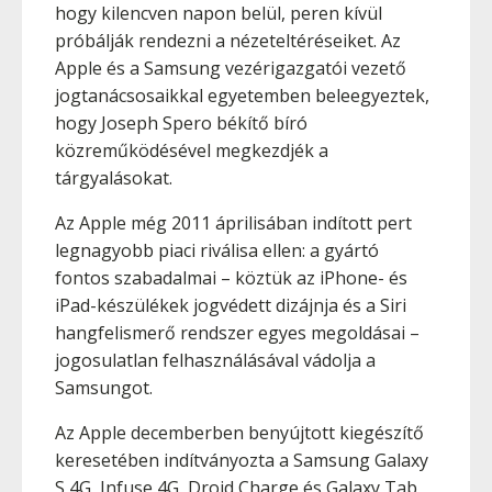
hogy kilencven napon belül, peren kívül
próbálják rendezni a nézeteltéréseiket. Az
Apple és a Samsung vezérigazgatói vezető
jogtanácsosaikkal egyetemben beleegyeztek,
hogy Joseph Spero békítő bíró
közreműködésével megkezdjék a
tárgyalásokat.
Az Apple még 2011 áprilisában indított pert
legnagyobb piaci riválisa ellen: a gyártó
fontos szabadalmai – köztük az iPhone- és
iPad-készülékek jogvédett dizájnja és a Siri
hangfelismerő rendszer egyes megoldásai –
jogosulatlan felhasználásával vádolja a
Samsungot.
Az Apple decemberben benyújtott kiegészítő
keresetében indítványozta a Samsung Galaxy
S 4G, Infuse 4G, Droid Charge és Galaxy Tab