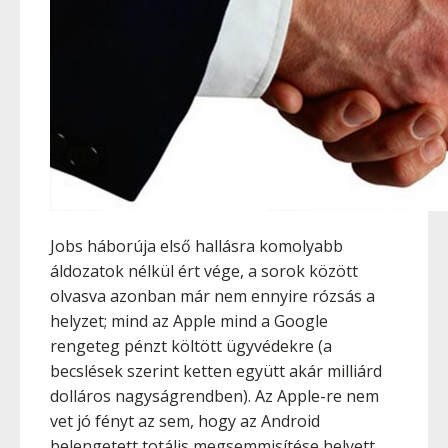
Jobs háborúja első hallásra komolyabb
áldozatok nélkül ért vége, a sorok között
olvasva azonban már nem ennyire rózsás a
helyzet; mind az Apple mind a Google
rengeteg pénzt költött ügyvédekre (a
becslések szerint ketten együtt akár milliárd
dolláros nagyságrendben). Az Apple-re nem
vet jó fényt az sem, hogy az Android
belengetett totális megsemmisítése helyett