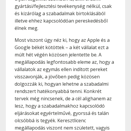
gyártási/fejlesztési tevékenység nélkül, csak
és kizárólag a szabadalmak birtoklásából
illetve ehhez kapcsolódóan pereskedésből
élnek meg.
Most viszont úgy néz ki, hogy az Apple és a
Google békét kötöttek – a két vállalat ezt a
múlt hét végén közösen jelentette be. A
megállapodás legfontosabb eleme az, hogy a
vállalatok az egymás ellen indított pereket
visszavonják, a jövőben pedig közösen
dolgozzák ki, hogyan lehetne a szabadalmi
rendszert hatékonyabbá tenni. Konkrét
tervek még nincsenek, de a cél alighanem az
lesz, hogy a szabadalmakhoz kapcsolódó
eljárásokat egyértelművé, gyorssá és talán
olcsóbbá is tegyék. Keresztlicenc
megállapodás viszont nem született, vagyis