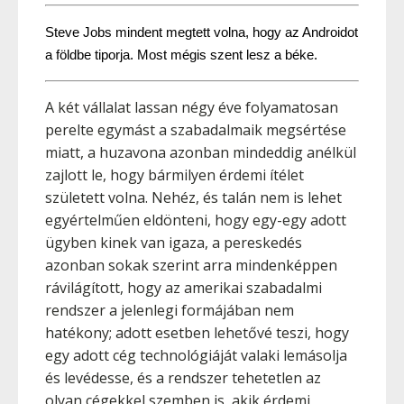
Steve Jobs mindent megtett volna, hogy az Androidot 
a földbe tiporja. Most mégis szent lesz a béke.
A két vállalat lassan négy éve folyamatosan
perelte egymást a szabadalmaik megsértése
miatt, a huzavona azonban mindeddig anélkül
zajlott le, hogy bármilyen érdemi ítélet
született volna. Nehéz, és talán nem is lehet
egyértelműen eldönteni, hogy egy-egy adott
ügyben kinek van igaza, a pereskedés
azonban sokak szerint arra mindenképpen
rávilágított, hogy az amerikai szabadalmi
rendszer a jelenlegi formájában nem
hatékony; adott esetben lehetővé teszi, hogy
egy adott cég technológiáját valaki lemásolja
és levédesse, és a rendszer tehetetlen az
olyan cégekkel szemben is, akik érdemi