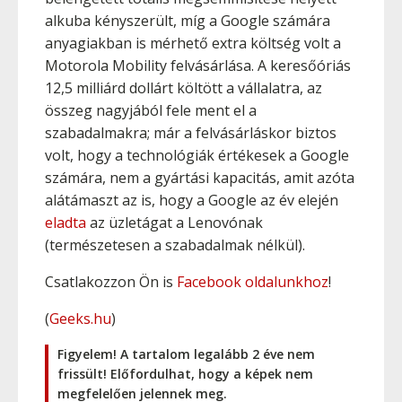
alkuba kényszerült, míg a Google számára
anyagiakban is mérhető extra költség volt a
Motorola Mobility felvásárlása. A keresőóriás
12,5 milliárd dollárt költött a vállalatra, az
összeg nagyjából fele ment el a
szabadalmakra; már a felvásárláskor biztos
volt, hogy a technológiák értékesek a Google
számára, nem a gyártási kapacitás, amit azóta
alátámaszt az is, hogy a Google az év elején
eladta
az üzletágat a Lenovónak
(természetesen a szabadalmak nélkül).
Csatlakozzon Ön is
Facebook oldalunkhoz
!
(
Geeks.hu
)
Figyelem! A tartalom legalább 2 éve nem
frissült! Előfordulhat, hogy a képek nem
megfelelően jelennek meg.