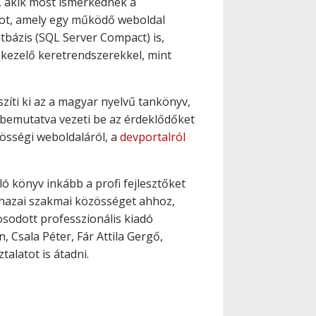
, akik most ismerkednek a
ot, amely egy működő weboldal
tbázis (SQL Server Compact) is,
mkezelő keretrendszerekkel, mint
zíti ki az a magyar nyelvű tankönyv,
 bemutatva vezeti be az érdeklődőket
össégi weboldaláról, a
devportalról
ó könyv inkább a profi fejlesztőket
a hazai szakmai közösséget ahhoz,
sodott professzionális kiadó
 Csala Péter, Fár Attila Gergő,
talatot is átadni.