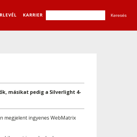
ÍRLEVÉL
KARRIER
k, másikat pedig a Silverlight 4-
en megjelent ingyenes WebMatrix