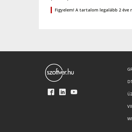
Figyelem! A tartalom legalább 2 éve 
GR
D
Ü
VI
W