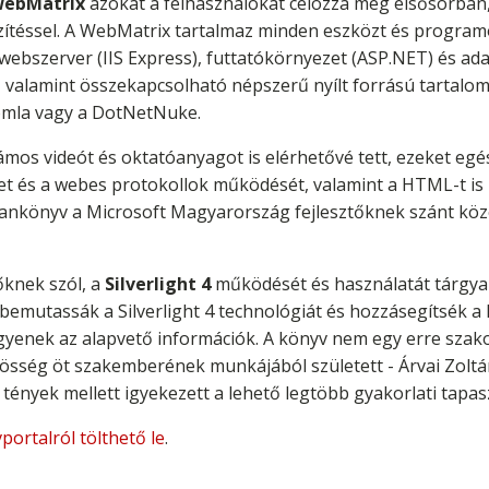
ebMatrix
azokat a felhasználókat célozza meg elsősorban
ítéssel. A WebMatrix tartalmaz minden eszközt és program
ebszerver (IIS Express), futtatókörnyezet (ASP.NET) és ada
), valamint összekapcsolható népszerű nyílt forrású tartalo
oomla vagy a DotNetNuke.
os videót és oktatóanyagot is elérhetővé tett, ezeket egés
rnet és a webes protokollok működését, valamint a HTML-t is
tankönyv a Microsoft Magyarország fejlesztőknek szánt köz
knek szól, a
Silverlight 4
működését és használatát tárgyal
gy bemutassák a Silverlight 4 technológiát és hozzásegítsék 
gyenek az alapvető információk. A könyv nem egy erre szako
sség öt szakemberének munkájából született - Árvai Zoltán,
 tények mellett igyekezett a lehető legtöbb gyakorlati tapasz
portalról tölthető le
.