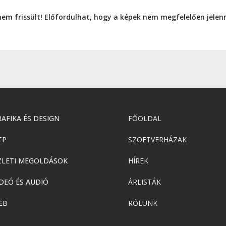
nem frissült! Előfordulhat, hogy a képek nem megfelelően jele
AFIKA ÉS DESIGN
FŐOLDAL
TP
SZOFTVERHÁZAK
ZLETI MEGOLDÁSOK
HÍREK
DEÓ ÉS AUDIÓ
ÁRLISTÁK
EB
RÓLUNK