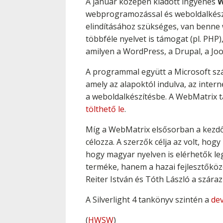
A január közepén kiadott ingyenes
W
webprogramozással és weboldalkész
elindításához szükséges, van benne w
többféle nyelvet is támogat (pl. PHP
amilyen a WordPress, a Drupal, a J
A programmal együtt a Microsoft szám
amely az alapoktól indulva, az inte
a weboldalkészítésbe. A WebMatrix 
tölthető le
.
Míg a WebMatrix elsősorban a kezdő
célozza. A szerzők célja az volt, ho
hogy magyar nyelven is elérhetők le
terméke, hanem a hazai fejlesztőközö
Reiter István és Tóth László a száraz
A Silverlight 4 tankönyv szintén a
dev
(
HWSW
)