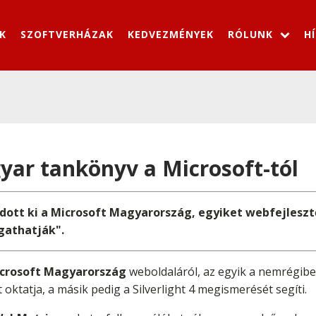
K
SZOFTVERHÁZAK
KEDVEZMÉNYEK
RÓLUNK
H
yar tankönyv a Microsoft-tól
dott ki a Microsoft Magyarország, egyiket webfejlesztő
gathatják".
crosoft Magyarország
weboldaláról, az egyik a nemrégib
oktatja, a másik pedig a Silverlight 4 megismerését segíti.