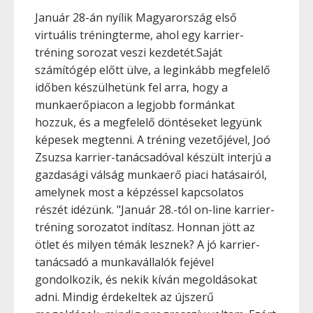
Január 28-án nyílik Magyarország első
virtuális tréningterme, ahol egy karrier-
tréning sorozat veszi kezdetét.Saját
számítógép előtt ülve, a leginkább megfelelő
időben készülhetünk fel arra, hogy a
munkaerőpiacon a legjobb formánkat
hozzuk, és a megfelelő döntéseket legyünk
képesek megtenni. A tréning vezetőjével, Joó
Zsuzsa karrier-tanácsadóval készült interjú a
gazdasági válság munkaerő piaci hatásairól,
amelynek most a képzéssel kapcsolatos
részét idézünk. "Január 28.-tól on-line karrier-
tréning sorozatot indítasz. Honnan jött az
ötlet és milyen témák lesznek? A jó karrier-
tanácsadó a munkavállalók fejével
gondolkozik, és nekik kíván megoldásokat
adni. Mindig érdekeltek az újszerű