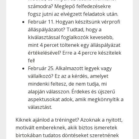
számodra? Meglepő felfedezésekre
fogsz jutni az elvégzett feladatok után.
Február 11. Hogyan készítsünk vérprofi
álláspályázatot? Tudtad, hogy a
kiválasztással foglalkozók kevesebb,
mint 4 percet töltenek egy álláspályázat
értékelésével? Erre a 4 percre készítelek
fel!
Február 25. Alkalmazott legyek vagy
vállalkozó? Ez az a kérdés, amelyet
mindenki feltesz, de nem tudja, mi
alapján válasszon. Érdekes és újszerű
aspektusokat adok, amik megkönnyítik a
választást.
Kiknek ajánlod a tréninget? Azoknak a nyitott,
motivált embereknek, akik biztos ismeretek
birtokában tudatos döntéseket szeretnének