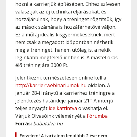
hozni a karrierjük építésében. Ehhez szívesen
választják az új technikai eljárásokat, és
hozzájárulnak, hogy a tréninget rögzítsük, így
az mások számára is hozzáférhetővé váljon.
Ez a műfaj ideális kisgyermekeseknek, mert
nem csak a megadott időpontban nézhetik
meg a tréninget, hanem utólag is, a nekik
leginkább megfelelő időben is. A másfél órás
élő tréning ára 3000 Ft.
Jelentkezni, természetesen online kell a
http://karrier.webinariumok.hu
oldalon. A
január 28-i Iránytű a karrierhez tréningre a
jelentkezés határideje: január 21." A interjú
teljes anyagát
ide kattintva
olvashatja el.
Várjuk Olvasóink véleményét a
Fórumba
!
Forrás:
babafalva.hu
Figyelem! A tartalom legalább 2 éve nem