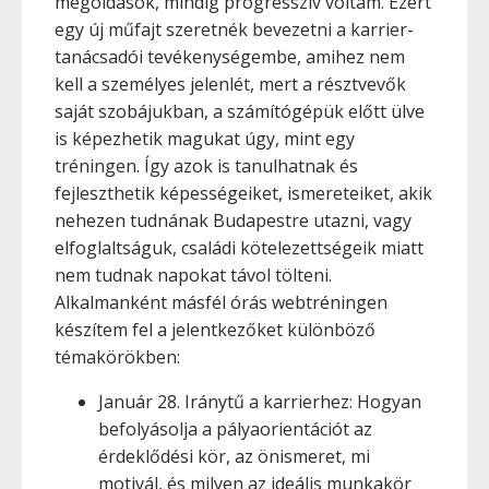
megoldások, mindig progresszív voltam. Ezért
egy új műfajt szeretnék bevezetni a karrier-
tanácsadói tevékenységembe, amihez nem
kell a személyes jelenlét, mert a résztvevők
saját szobájukban, a számítógépük előtt ülve
is képezhetik magukat úgy, mint egy
tréningen. Így azok is tanulhatnak és
fejleszthetik képességeiket, ismereteiket, akik
nehezen tudnának Budapestre utazni, vagy
elfoglaltságuk, családi kötelezettségeik miatt
nem tudnak napokat távol tölteni.
Alkalmanként másfél órás webtréningen
készítem fel a jelentkezőket különböző
témakörökben:
Január 28. Iránytű a karrierhez: Hogyan
befolyásolja a pályaorientációt az
érdeklődési kör, az önismeret, mi
motivál, és milyen az ideális munkakör