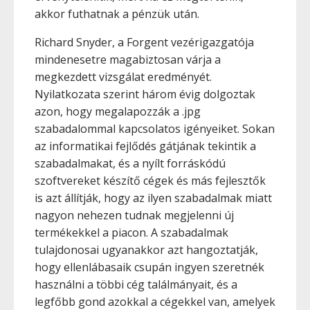
akkor futhatnak a pénzük után.
Richard Snyder, a Forgent vezérigazgatója
mindenesetre magabiztosan várja a
megkezdett vizsgálat eredményét.
Nyilatkozata szerint három évig dolgoztak
azon, hogy megalapozzák a .jpg
szabadalommal kapcsolatos igényeiket. Sokan
az informatikai fejlődés gátjának tekintik a
szabadalmakat, és a nyílt forráskódú
szoftvereket készítő cégek és más fejlesztők
is azt állítják, hogy az ilyen szabadalmak miatt
nagyon nehezen tudnak megjelenni új
termékekkel a piacon. A szabadalmak
tulajdonosai ugyanakkor azt hangoztatják,
hogy ellenlábasaik csupán ingyen szeretnék
használni a többi cég találmányait, és a
legfőbb gond azokkal a cégekkel van, amelyek