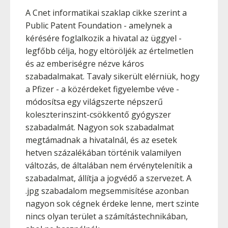
A Cnet informatikai szaklap cikke szerint a
Public Patent Foundation - amelynek a
kérésére foglalkozik a hivatal az üggyel -
legfőbb célja, hogy eltöröljék az értelmetlen
és az emberiségre nézve káros
szabadalmakat. Tavaly sikerült elérniük, hogy
a Pfizer - a közérdeket figyelembe véve -
módosítsa egy világszerte népszerű
koleszterinszint-csökkentő gyógyszer
szabadalmát. Nagyon sok szabadalmat
megtámadnak a hivatalnál, és az esetek
hetven százalékában történik valamilyen
változás, de általában nem érvénytelenítik a
szabadalmat, állítja a jogvédő a szervezet. A
.jpg szabadalom megsemmisítése azonban
nagyon sok cégnek érdeke lenne, mert szinte
nincs olyan terület a számítástechnikában,