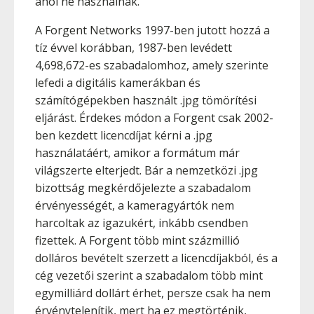
ahol ne használnák.
A Forgent Networks 1997-ben jutott hozzá a
tíz évvel korábban, 1987-ben levédett
4,698,672-es szabadalomhoz, amely szerinte
lefedi a digitális kamerákban és
számítógépekben használt .jpg tömörítési
eljárást. Érdekes módon a Forgent csak 2002-
ben kezdett licencdíjat kérni a .jpg
használatáért, amikor a formátum már
világszerte elterjedt. Bár a nemzetközi .jpg
bizottság megkérdőjelezte a szabadalom
érvényességét, a kameragyártók nem
harcoltak az igazukért, inkább csendben
fizettek. A Forgent több mint százmillió
dolláros bevételt szerzett a licencdíjakból, és a
cég vezetői szerint a szabadalom több mint
egymilliárd dollárt érhet, persze csak ha nem
érvénytelenítik, mert ha ez megtörténik,