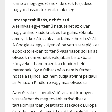
lenne a megegyezésnek, de ezek terjedése
nagyon lassan történik csak meg.
Interoperabilitás, nehéz szó
A felhívás egyértelmű hadüzenet az olyan
nagy online kiadóknak és forgalmazóknak,
amelyek korlátozzák a tartalmak hordozását.
A Google az egyik ilyen célba vett szereplő - az
eBookstore-ban történő vásárlások során az
olvasók nem vehetik valójában birtokba a
könyveket, hanem azok a cloudon belül
maradnak, így a felhasználó nem is férhet
hozzá a fájlhoz, azt nem tudja átvinni például
az Amazon Kindle-re vagy más olvasóra.
Az erőszakos liberalizáció viszont könnyen
visszaüthet és még tovább erősödhet a
tartalomiparban jól látható szakadék Európa
és az Egyesült Államok között. A szolgáltatók