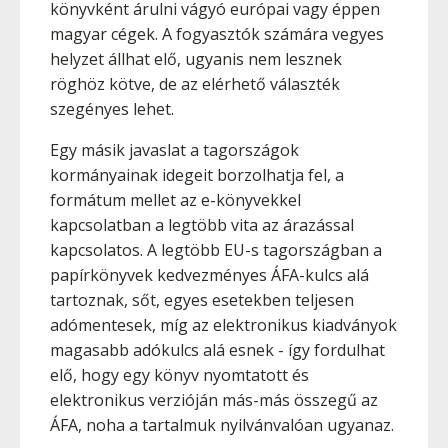
könyvként árulni vágyó európai vagy éppen
magyar cégek. A fogyasztók számára vegyes
helyzet állhat elő, ugyanis nem lesznek
röghöz kötve, de az elérhető választék
szegényes lehet.
Egy másik javaslat a tagországok
kormányainak idegeit borzolhatja fel, a
formátum mellet az e-könyvekkel
kapcsolatban a legtöbb vita az árazással
kapcsolatos. A legtöbb EU-s tagországban a
papírkönyvek kedvezményes ÁFA-kulcs alá
tartoznak, sőt, egyes esetekben teljesen
adómentesek, míg az elektronikus kiadványok
magasabb adókulcs alá esnek - így fordulhat
elő, hogy egy könyv nyomtatott és
elektronikus verzióján más-más összegű az
ÁFA, noha a tartalmuk nyilvánvalóan ugyanaz.