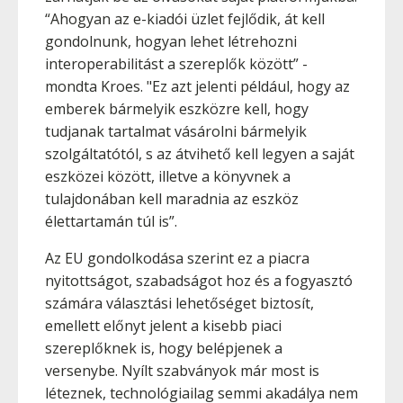
“Ahogyan az e-kiadói üzlet fejlődik, át kell
gondolnunk, hogyan lehet létrehozni
interoperabilitást a szereplők között” -
mondta Kroes. "Ez azt jelenti például, hogy az
emberek bármelyik eszközre kell, hogy
tudjanak tartalmat vásárolni bármelyik
szolgáltatótól, s az átvihető kell legyen a saját
eszközei között, illetve a könyvnek a
tulajdonában kell maradnia az eszköz
élettartamán túl is”.
Az EU gondolkodása szerint ez a piacra
nyitottságot, szabadságot hoz és a fogyasztó
számára választási lehetőséget biztosít,
emellett előnyt jelent a kisebb piaci
szereplőknek is, hogy belépjenek a
versenybe. Nyílt szabványok már most is
léteznek, technológiailag semmi akadálya nem