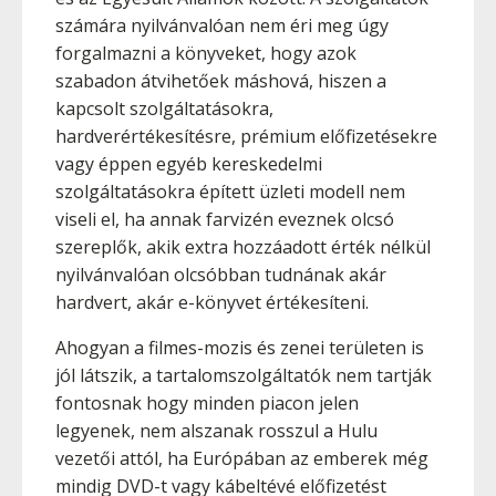
számára nyilvánvalóan nem éri meg úgy
forgalmazni a könyveket, hogy azok
szabadon átvihetőek máshová, hiszen a
kapcsolt szolgáltatásokra,
hardverértékesítésre, prémium előfizetésekre
vagy éppen egyéb kereskedelmi
szolgáltatásokra épített üzleti modell nem
viseli el, ha annak farvizén eveznek olcsó
szereplők, akik extra hozzáadott érték nélkül
nyilvánvalóan olcsóbban tudnának akár
hardvert, akár e-könyvet értékesíteni.
Ahogyan a filmes-mozis és zenei területen is
jól látszik, a tartalomszolgáltatók nem tartják
fontosnak hogy minden piacon jelen
legyenek, nem alszanak rosszul a Hulu
vezetői attól, ha Európában az emberek még
mindig DVD-t vagy kábeltévé előfizetést