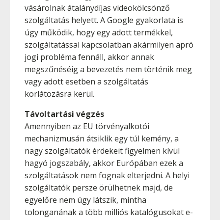
vásárolnak átalánydíjas videokölcsönző
szolgáltatás helyett. A Google gyakorlata is
úgy működik, hogy egy adott termékkel,
szolgáltatással kapcsolatban akármilyen apró
jogi probléma fennáll, akkor annak
megszűnéséig a bevezetés nem történik meg
vagy adott esetben a szolgáltatás
korlátozásra kerül.
Távoltartási végzés
Amennyiben az EU törvényalkotói
mechanizmusán átsiklik egy túl kemény, a
nagy szolgáltatók érdekeit figyelmen kívül
hagyó jogszabály, akkor Európában ezek a
szolgáltatások nem fognak elterjedni. A helyi
szolgáltatók persze örülhetnek majd, de
egyelőre nem úgy látszik, mintha
tolonganának a több milliós katalógusokat e-