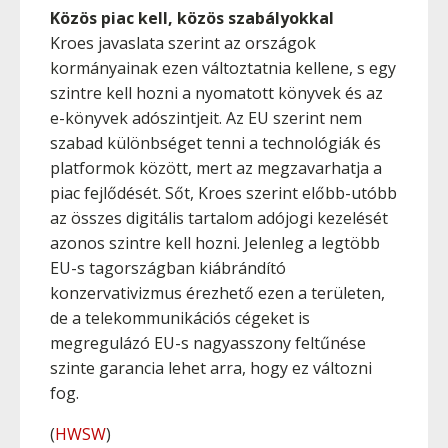
Közös piac kell, közös szabályokkal
Kroes javaslata szerint az országok
kormányainak ezen változtatnia kellene, s egy
szintre kell hozni a nyomatott könyvek és az
e-könyvek adószintjeit. Az EU szerint nem
szabad különbséget tenni a technológiák és
platformok között, mert az megzavarhatja a
piac fejlődését. Sőt, Kroes szerint előbb-utóbb
az összes digitális tartalom adójogi kezelését
azonos szintre kell hozni. Jelenleg a legtöbb
EU-s tagországban kiábrándító
konzervativizmus érezhető ezen a területen,
de a telekommunikációs cégeket is
megregulázó EU-s nagyasszony feltűnése
szinte garancia lehet arra, hogy ez változni
fog.
(
HWSW
)