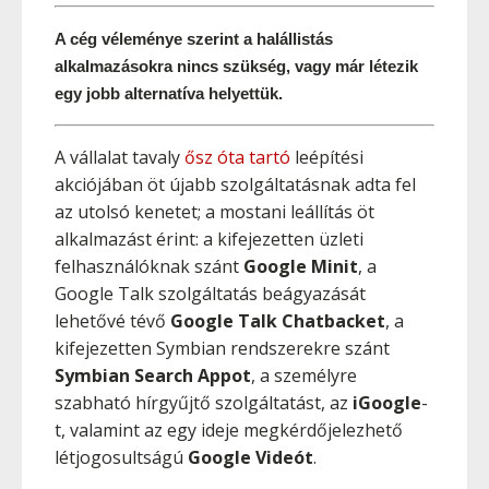
A cég véleménye szerint a halállistás 
alkalmazásokra nincs szükség, vagy már létezik 
egy jobb alternatíva helyettük.
A vállalat tavaly
ősz óta tartó
leépítési
akciójában öt újabb szolgáltatásnak adta fel
az utolsó kenetet; a mostani leállítás öt
alkalmazást érint: a kifejezetten üzleti
felhasználóknak szánt
Google Minit
, a
Google Talk szolgáltatás beágyazását
lehetővé tévő
Google Talk Chatbacket
, a
kifejezetten Symbian rendszerekre szánt
Symbian Search Appot
, a személyre
szabható hírgyűjtő szolgáltatást, az
iGoogle
-
t, valamint az egy ideje megkérdőjelezhető
létjogosultságú
Google Videót
.