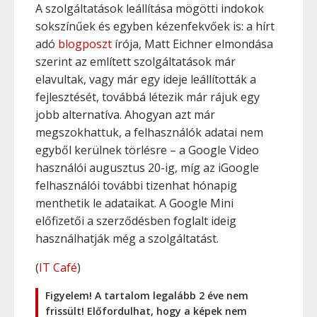
A szolgáltatások leállítása mögötti indokok
sokszínűek és egyben kézenfekvőek is: a hírt
adó
blogposzt
írója, Matt Eichner elmondása
szerint az említett szolgáltatások már
elavultak, vagy már egy ideje leállították a
fejlesztését, továbbá létezik már rájuk egy
jobb alternatíva. Ahogyan azt már
megszokhattuk, a felhasználók adatai nem
egyből kerülnek törlésre – a Google Video
használói augusztus 20-ig, míg az iGoogle
felhasználói további tizenhat hónapig
menthetik le adataikat. A Google Mini
előfizetői a szerződésben foglalt ideig
használhatják még a szolgáltatást.
(
IT Café
)
Figyelem! A tartalom legalább 2 éve nem
frissült! Előfordulhat, hogy a képek nem