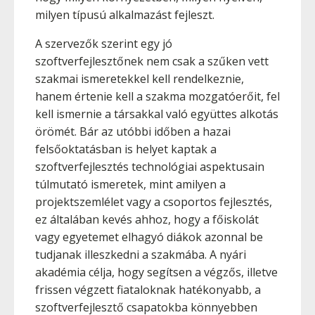
milyen típusú alkalmazást fejleszt.
A szervezők szerint egy jó
szoftverfejlesztőnek nem csak a szűken vett
szakmai ismeretekkel kell rendelkeznie,
hanem értenie kell a szakma mozgatóerőit, fel
kell ismernie a társakkal való együttes alkotás
örömét. Bár az utóbbi időben a hazai
felsőoktatásban is helyet kaptak a
szoftverfejlesztés technológiai aspektusain
túlmutató ismeretek, mint amilyen a
projektszemlélet vagy a csoportos fejlesztés,
ez általában kevés ahhoz, hogy a főiskolát
vagy egyetemet elhagyó diákok azonnal be
tudjanak illeszkedni a szakmába. A nyári
akadémia célja, hogy segítsen a végzős, illetve
frissen végzett fiataloknak hatékonyabb, a
szoftverfejlesztő csapatokba könnyebben