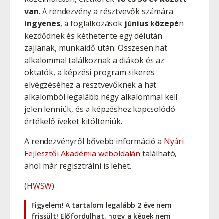
van
. A rendezvény a résztvevők számára
ingyenes
, a foglalkozások
június közepé
n
kezdődnek és kéthetente egy délután
zajlanak, munkaidő után. Összesen hat
alkalommal találkoznak a diákok és az
oktatók, a képzési program sikeres
elvégzéséhez a résztvevőknek a hat
alkalomból legalább négy alkalommal kell
jelen lenniük, és a képzéshez kapcsolódó
értékelő íveket kitölteniük.
A rendezvényről bővebb információ a
Nyári
Fejlesztői Akadémia weboldalán
található,
ahol már regisztrálni is lehet.
(
HWSW
)
Figyelem! A tartalom legalább 2 éve nem
frissült! Előfordulhat, hogy a képek nem