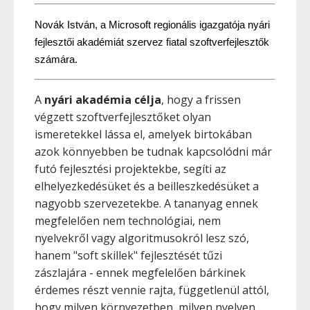
Novák István, a Microsoft regionális igazgatója nyári 
fejlesztői akadémiát szervez fiatal szoftverfejlesztők 
számára.
A
nyári akadémia célja
, hogy a frissen
végzett szoftverfejlesztőket olyan
ismeretekkel lássa el, amelyek birtokában
azok könnyebben be tudnak kapcsolódni már
futó fejlesztési projektekbe, segíti az
elhelyezkedésüket és a beilleszkedésüket a
nagyobb szervezetekbe. A tananyag ennek
megfelelően nem technológiai, nem
nyelvekről vagy algoritmusokról lesz szó,
hanem "soft skillek" fejlesztését tűzi
zászlajára - ennek megfelelően bárkinek
érdemes részt vennie rajta, függetlenül attól,
hogy milyen környezetben, milyen nyelven,