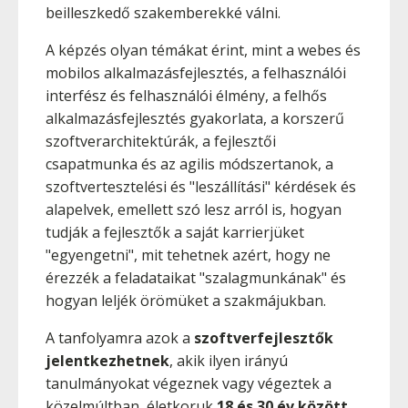
beilleszkedő szakemberekké válni.
A képzés olyan témákat érint, mint a webes és
mobilos alkalmazásfejlesztés, a felhasználói
interfész és felhasználói élmény, a felhős
alkalmazásfejlesztés gyakorlata, a korszerű
szoftverarchitektúrák, a fejlesztői
csapatmunka és az agilis módszertanok, a
szoftvertesztelési és "leszállítási" kérdések és
alapelvek, emellett szó lesz arról is, hogyan
tudják a fejlesztők a saját karrierjüket
"egyengetni", mit tehetnek azért, hogy ne
érezzék a feladataikat "szalagmunkának" és
hogyan leljék örömüket a szakmájukban.
A tanfolyamra azok a
szoftverfejlesztők
jelentkezhetnek
, akik ilyen irányú
tanulmányokat végeznek vagy végeztek a
közelmúltban, életkoruk
18 és 30 év között