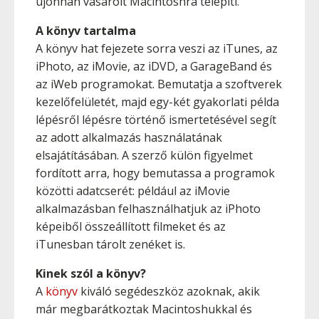
újonnan vásárolt Macintoshra telepíti.
A könyv tartalma
A könyv hat fejezete sorra veszi az iTunes, az
iPhoto, az iMovie, az iDVD, a GarageBand és
az iWeb programokat. Bemutatja a szoftverek
kezelőfelületét, majd egy-két gyakorlati példa
lépésről lépésre történő ismertetésével segít
az adott alkalmazás használatának
elsajátításában. A szerző külön figyelmet
fordított arra, hogy bemutassa a programok
közötti adatcserét: például az iMovie
alkalmazásban felhasználhatjuk az iPhoto
képeiből összeállított filmeket és az
iTunesban tárolt zenéket is.
Kinek szól a könyv?
A
könyv
kiváló segédeszköz azoknak, akik
már megbarátkoztak Macintoshukkal és