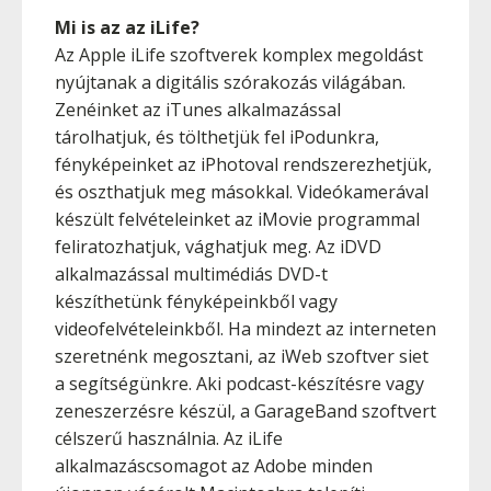
Mi is az az iLife?
Az Apple iLife szoftverek komplex megoldást
nyújtanak a digitális szórakozás világában.
Zenéinket az iTunes alkalmazással
tárolhatjuk, és tölthetjük fel iPodunkra,
fényképeinket az iPhotoval rendszerezhetjük,
és oszthatjuk meg másokkal. Videókamerával
készült felvételeinket az iMovie programmal
feliratozhatjuk, vághatjuk meg. Az iDVD
alkalmazással multimédiás DVD-t
készíthetünk fényképeinkből vagy
videofelvételeinkből. Ha mindezt az interneten
szeretnénk megosztani, az iWeb szoftver siet
a segítségünkre. Aki podcast-készítésre vagy
zeneszerzésre készül, a GarageBand szoftvert
célszerű használnia. Az iLife
alkalmazáscsomagot az Adobe minden