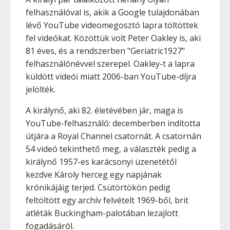
felhasználóval is, akik a Google tulajdonában
lévő YouTube videomegosztó lapra töltöttek
fel videókat. Közöttük volt Peter Oakley is, aki
81 éves, és a rendszerben "Geriatric1927"
felhasználónévvel szerepel. Oakley-t a lapra
küldött videói miatt 2006-ban YouTube-díjra
jelölték.
A királynő, aki 82. életévében jár, maga is
YouTube-felhasználó: decemberben indította
útjára a Royal Channel csatornát. A csatornán
54 videó tekinthető meg, a választék pedig a
királynő 1957-es karácsonyi üzenetétől
kezdve Károly herceg egy napjának
krónikájáig terjed. Csütörtökön pedig
feltöltött egy archív felvételt 1969-ből, brit
atléták Buckingham-palotában lezajlott
fogadásáról.