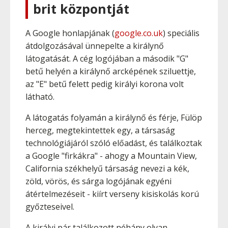
brit központját
A Google honlapjának (
google.co.uk
) speciális
átdolgozásával ünnepelte a királynő
látogatását. A cég logójában a második "G"
betű helyén a királynő arcképének sziluettje,
az "E" betű felett pedig királyi korona volt
látható.
A látogatás folyamán a királynő és férje, Fülöp
herceg, megtekintettek egy, a társaság
technológiájáról szóló előadást, és találkoztak
a Google "firkákra" - ahogy a Mountain View,
California székhelyű társaság nevezi a kék,
zöld, vörös, és sárga logójának egyéni
átértelmezéseit - kiírt verseny kisiskolás korú
győzteseivel.
A királyi pár találkozott néhány olyan