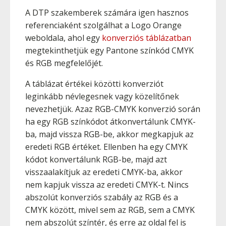
A DTP szakemberek számára igen hasznos
referenciaként szolgálhat a Logo Orange
weboldala, ahol egy
konverziós táblázatban
megtekinthetjük egy Pantone színkód CMYK
és RGB megfelelőjét.
A táblázat értékei közötti konverziót
leginkább névlegesnek vagy közelítőnek
nevezhetjük. Azaz RGB-CMYK konverzió során
ha egy RGB színkódot átkonvertálunk CMYK-
ba, majd vissza RGB-be, akkor megkapjuk az
eredeti RGB értéket. Ellenben ha egy CMYK
kódot konvertálunk RGB-be, majd azt
visszaalakítjuk az eredeti CMYK-ba, akkor
nem kapjuk vissza az eredeti CMYK-t. Nincs
abszolút konverziós szabály az RGB és a
CMYK között, mivel sem az RGB, sem a CMYK
nem abszolút színtér, és erre az oldal fel is