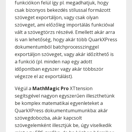
funkciókon felül így pl. megadhatjuk, hogy
csak bizonyos bekezdés stílussal formázott
szöveget exportáljon, vagy csak olyan
szöveget, ami előzőleg importálás funkcióval
vált a szövegtörzs részévé. Emellett akár arra
is van lehetőség, hogy akár több QuarkXPress
dokumentumból batchprocesszinggel
exportáljon szöveget, vagy akár időzíthető is
a funkció (pl. minden nap egy adott
időpontban egyszer vagy akár többször
végezze el az exportálást).
Végül a
MathMagic Pro
XTtension
segítsgével nagyon egyszerűen illeszthetünk
be komplex matematikai egyenleteket a
QuarkXPress dokumentumumunkba: akár
szövegdobozba, akár kapcsolt
szövegelemként illesztjük be, úgy viselkedik