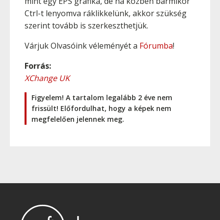
mint egy EPS grafika, de ha közben bármikor
Ctrl-t lenyomva ráklikkelünk, akkor szükség
szerint tovább is szerkeszthetjük.
Várjuk Olvasóink véleményét a
Fórumba
!
Forrás:
XChange UK
Figyelem! A tartalom legalább 2 éve nem
frissült! Előfordulhat, hogy a képek nem
megfelelően jelennek meg.