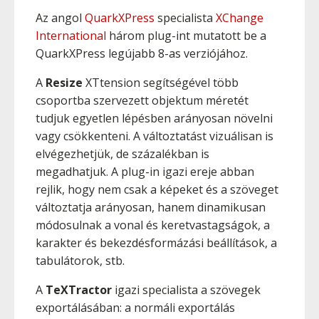
Az angol
QuarkXPress
specialista
XChange
International
három plug-int mutatott be a
QuarkXPress legújabb 8-as verziójához.
A
Resize
XTtension segítségével több
csoportba szervezett objektum méretét
tudjuk egyetlen lépésben arányosan növelni
vagy csökkenteni. A változtatást vizuálisan is
elvégezhetjük, de százalékban is
megadhatjuk. A plug-in igazi ereje abban
rejlik, hogy nem csak a képeket és a szöveget
változtatja arányosan, hanem dinamikusan
módosulnak a vonal és keretvastagságok, a
karakter és bekezdésformázási beállítások, a
tabulátorok, stb.
A
TeXTractor
igazi specialista a szövegek
exportálásában: a normáli exportálás