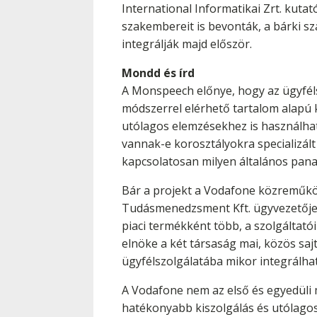
International Informatikai Zrt. kutat
szakembereit is bevonták, a bárki s
integrálják majd először.
Mondd és írd
A Monspeech előnye, hogy az ügyféls
módszerrel elérhető tartalom alapú k
utólagos elemzésekhez is használható
vannak-e korosztályokra specializált
kapcsolatosan milyen általános pana
Bár a projekt a Vodafone közreműködé
Tudásmenedzsment Kft. ügyvezetője 
piaci termékként több, a szolgáltat
elnöke a két társaság mai, közös sa
ügyfélszolgálatába mikor integrálha
A Vodafone nem az első és egyedüli
hatékonyabb kiszolgálás és utólago