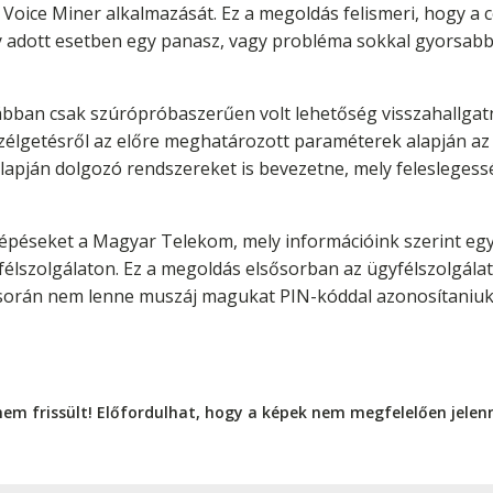
sű Voice Miner alkalmazását. Ez a megoldás felismeri, hogy a
y adott esetben egy panasz, vagy probléma sokkal gyorsabb
ábban csak szúrópróbaszerűen volt lehetőség visszahallgat
zélgetésről az előre meghatározott paraméterek alapján az 
lapján dolgozó rendszereket is bevezetne, mely feleslegessé
lépéseket a Magyar Telekom, mely információink szerint eg
félszolgálaton. Ez a megoldás elsősorban az ügyfélszolgála
s során nem lenne muszáj magukat PIN-kóddal azonosítaniuk,
nem frissült! Előfordulhat, hogy a képek nem megfelelően jele