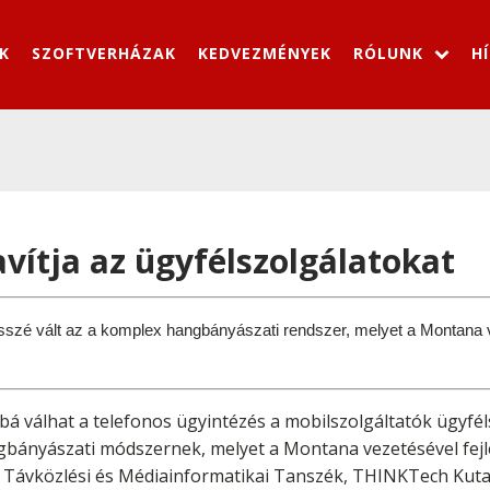
K
SZOFTVERHÁZAK
KEDVEZMÉNYEK
RÓLUNK
H
vítja az ügyfélszolgálatokat
 késszé vált az a komplex hangbányászati rendszer, melyet a Montana 
á válhat a telefonos ügyintézés a mobilszolgáltatók ügyfé
bányászati módszernek, melyet a Montana vezetésével fejle
Távközlési és Médiainformatikai Tanszék, THINKTech Kutat