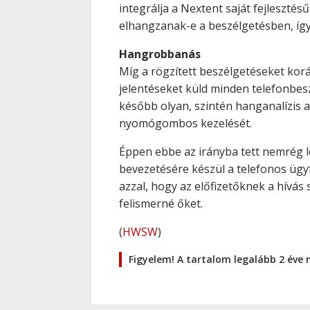
integrálja a Nextent saját fejleszté
elhangzanak-e a beszélgetésben, íg
Hangrobbanás
Míg a rögzített beszélgetéseket kor
jelentéseket küld minden telefonbes
később olyan, szintén hanganalízis a
nyomógombos kezelését.
Éppen ebbe az irányba tett nemrég 
bevezetésére készül a telefonos ügy
azzal, hogy az előfizetőknek a hívá
felismerné őket.
(
HWSW
)
Figyelem! A tartalom legalább 2 éve 