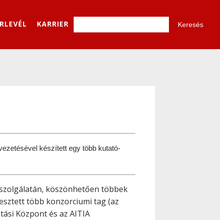
ÍRLEVÉL
KARRIER
vezetésével készített egy több kutató-
lszolgálatán, köszönhetően többek
sztett több konzorciumi tag (az
ási Központ és az AITIA