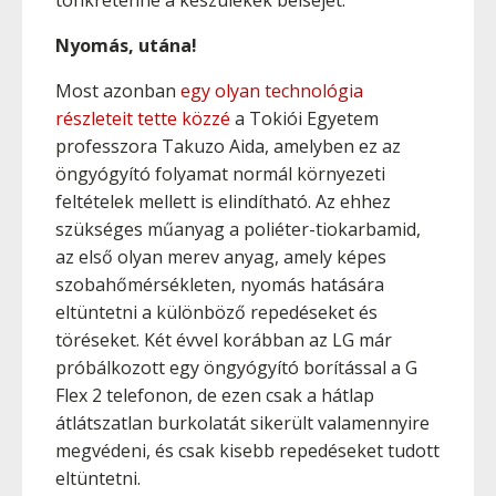
tönkretenné a készülékek belsejét.
Nyomás, utána!
Most azonban
egy olyan technológia
részleteit tette közzé
a Tokiói Egyetem
professzora Takuzo Aida, amelyben ez az
öngyógyító folyamat normál környezeti
feltételek mellett is elindítható. Az ehhez
szükséges műanyag a poliéter-tiokarbamid,
az első olyan merev anyag, amely képes
szobahőmérsékleten, nyomás hatására
eltüntetni a különböző repedéseket és
töréseket. Két évvel korábban az LG már
próbálkozott egy öngyógyító borítással a G
Flex 2 telefonon, de ezen csak a hátlap
átlátszatlan burkolatát sikerült valamennyire
megvédeni, és csak kisebb repedéseket tudott
eltüntetni.