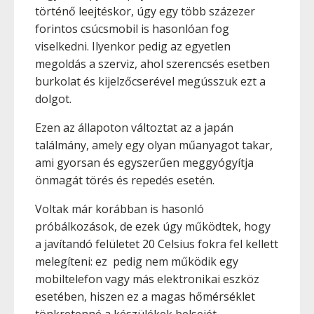
történő leejtéskor, úgy egy több százezer
forintos csúcsmobil is hasonlóan fog
viselkedni. Ilyenkor pedig az egyetlen
megoldás a szerviz, ahol szerencsés esetben
burkolat és kijelzőcserével megússzuk ezt a
dolgot.
Ezen az állapoton változtat az a japán
találmány, amely egy olyan műanyagot takar,
ami gyorsan és egyszerűen meggyógyítja
önmagát törés és repedés esetén.
Voltak már korábban is hasonló
próbálkozások, de ezek úgy működtek, hogy
a javítandó felületet 20 Celsius fokra fel kellett
melegíteni: ez pedig nem működik egy
mobiltelefon vagy más elektronikai eszköz
esetében, hiszen ez a magas hőmérséklet