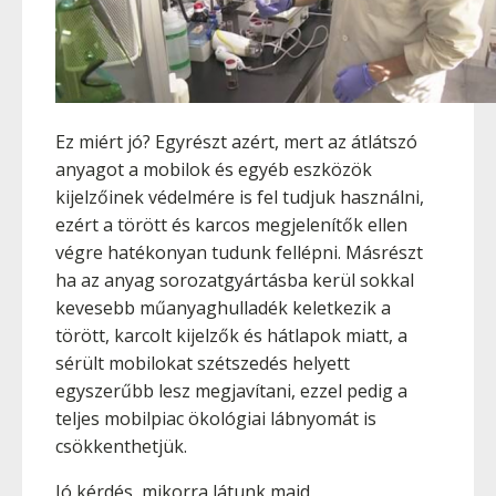
Ez miért jó? Egyrészt azért, mert az átlátszó
anyagot a mobilok és egyéb eszközök
kijelzőinek védelmére is fel tudjuk használni,
ezért a törött és karcos megjelenítők ellen
végre hatékonyan tudunk fellépni. Másrészt
ha az anyag sorozatgyártásba kerül sokkal
kevesebb műanyaghulladék keletkezik a
törött, karcolt kijelzők és hátlapok miatt, a
sérült mobilokat szétszedés helyett
egyszerűbb lesz megjavítani, ezzel pedig a
teljes mobilpiac ökológiai lábnyomát is
csökkenthetjük.
Jó kérdés, mikorra látunk majd