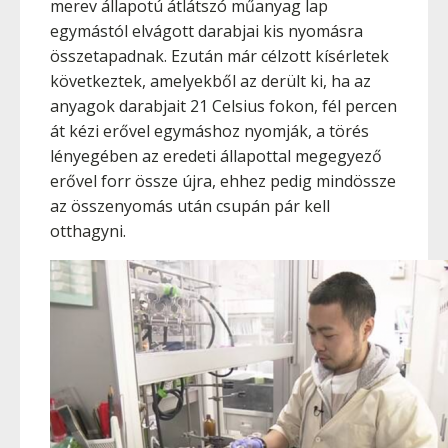
merev állapotú átlátszó műanyag lap
egymástól elvágott darabjai kis nyomásra
összetapadnak. Ezután már célzott kísérletek
következtek, amelyekből az derült ki, ha az
anyagok darabjait 21 Celsius fokon, fél percen
át kézi erővel egymáshoz nyomják, a törés
lényegében az eredeti állapottal megegyező
erővel forr össze újra, ehhez pedig mindössze
az összenyomás után csupán pár kell
otthagyni.