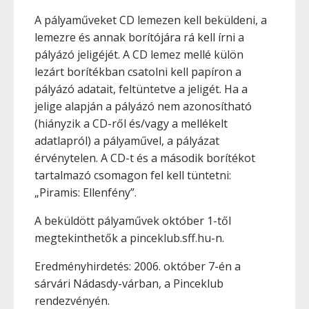
A pályaműveket CD lemezen kell beküldeni, a
lemezre és annak borítójára rá kell írni a
pályázó jeligéjét. A CD lemez mellé külön
lezárt borítékban csatolni kell papíron a
pályázó adatait, feltüntetve a jeligét. Ha a
jelige alapján a pályázó nem azonosítható
(hiányzik a CD-ről és/vagy a mellékelt
adatlapról) a pályaművel, a pályázat
érvénytelen. A CD-t és a második borítékot
tartalmazó csomagon fel kell tüntetni:
„Piramis: Ellenfény”.
A beküldött pályaművek október 1-től
megtekinthetők a pinceklub.sff.hu-n.
Eredményhirdetés: 2006. október 7-én a
sárvári Nádasdy-várban, a Pinceklub
rendezvényén.