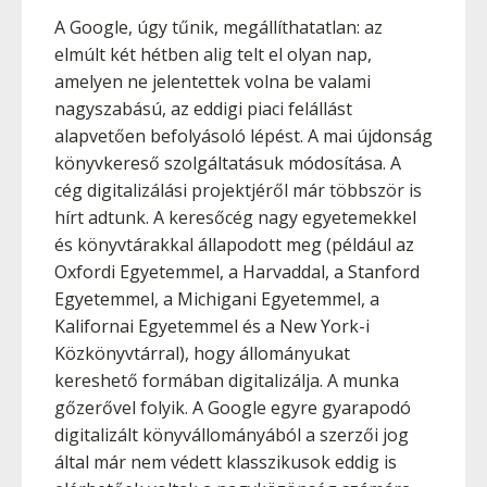
A Google, úgy tűnik, megállíthatatlan: az
elmúlt két hétben alig telt el olyan nap,
amelyen ne jelentettek volna be valami
nagyszabású, az eddigi piaci felállást
alapvetően befolyásoló lépést. A mai újdonság
könyvkereső szolgáltatásuk módosítása. A
cég digitalizálási projektjéről már többször is
hírt adtunk. A keresőcég nagy egyetemekkel
és könyvtárakkal állapodott meg (például az
Oxfordi Egyetemmel, a Harvaddal, a Stanford
Egyetemmel, a Michigani Egyetemmel, a
Kalifornai Egyetemmel és a New York-i
Közkönyvtárral), hogy állományukat
kereshető formában digitalizálja. A munka
gőzerővel folyik. A Google egyre gyarapodó
digitalizált könyvállományából a szerzői jog
által már nem védett klasszikusok eddig is