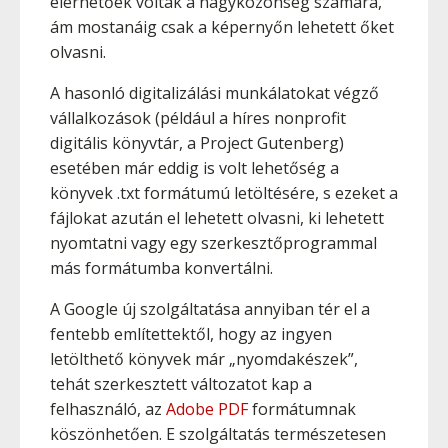
elérhetőek voltak a nagyközönség számára,
ám mostanáig csak a képernyőn lehetett őket
olvasni.
A hasonló digitalizálási munkálatokat végző
vállalkozások (például a híres nonprofit
digitális könyvtár, a Project Gutenberg)
esetében már eddig is volt lehetőség a
könyvek .txt formátumú letöltésére, s ezeket a
fájlokat azután el lehetett olvasni, ki lehetett
nyomtatni vagy egy szerkesztőprogrammal
más formátumba konvertálni.
A Google új szolgáltatása annyiban tér el a
fentebb említettektől, hogy az ingyen
letölthető könyvek már „nyomdakészek”,
tehát szerkesztett változatot kap a
felhasználó, az
Adobe PDF
formátumnak
köszönhetően. E szolgáltatás természetesen