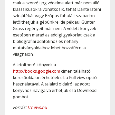
csak a szerzői jog védelme alatt már nem álló
klasszikusokra vonatkozik, tehát Dante Isteni
színjátékát vagy Ezópus fabuláit szabadon
letölthetjük a gépünkre, de például Günter
Grass regényeit már nem. A védett könyvek
esetében marad az eddigi gyakorlat: csak a
bibliográfiai adatokhoz és néhány
mutatványoldalhoz lehet hozzáférni a
világhálón.
A letölthető könyvek a
http://books.google.com
címen található
keresőoldalon érhetőek el, a Full view opció
használatával. A találati oldalról az adott
könyvhöz navigálva érhetjük el a Download
gombot.
Forrás:
ITnews.hu