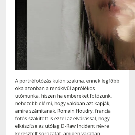
A portréfotózás külön szakma, ennek legfőbb
oka azonban a rendkívül aprólékos
utómunka, hiszen ha embereket fotózunk,
nehezebb elérni, hogy valóban azt kapják,
amire számítanak. Romain Houdry, francia
fotós szakított is ezzel az elvárással, hogy
elkészítse az utólag D-Raw Incident névre
keresztelt sorozatát, amiben váratlan