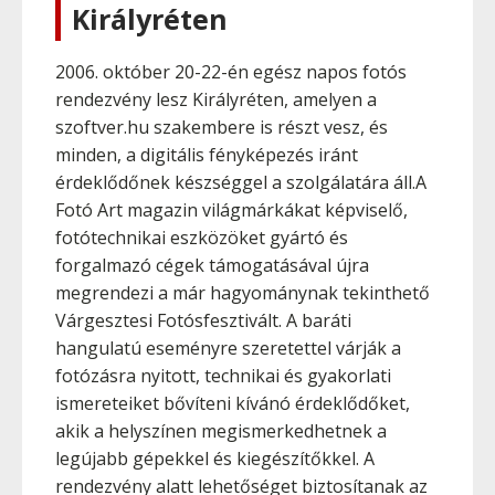
Királyréten
2006. október 20-22-én egész napos fotós
rendezvény lesz Királyréten, amelyen a
szoftver.hu szakembere is részt vesz, és
minden, a digitális fényképezés iránt
érdeklődőnek készséggel a szolgálatára áll.A
Fotó Art magazin világmárkákat képviselő,
fotótechnikai eszközöket gyártó és
forgalmazó cégek támogatásával újra
megrendezi a már hagyománynak tekinthető
Várgesztesi Fotósfesztivált. A baráti
hangulatú eseményre szeretettel várják a
fotózásra nyitott, technikai és gyakorlati
ismereteiket bővíteni kívánó érdeklődőket,
akik a helyszínen megismerkedhetnek a
legújabb gépekkel és kiegészítőkkel. A
rendezvény alatt lehetőséget biztosítanak az