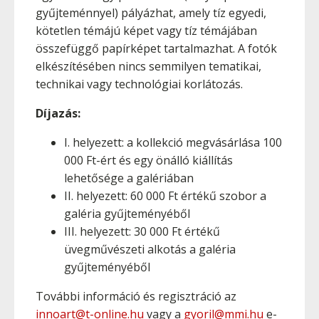
gyűjteménnyel) pályázhat, amely tíz egyedi,
kötetlen témájú képet vagy tíz témájában
összefüggő papírképet tartalmazhat. A fotók
elkészítésében nincs semmilyen tematikai,
technikai vagy technológiai korlátozás.
Díjazás:
I. helyezett: a kollekció megvásárlása 100
000 Ft-ért és egy önálló kiállítás
lehetősége a galériában
II. helyezett: 60 000 Ft értékű szobor a
galéria gyűjteményéből
III. helyezett: 30 000 Ft értékű
üvegművészeti alkotás a galéria
gyűjteményéből
További információ és regisztráció az
innoart@t-online.hu
vagy a
gyoril@mmi.hu
e-