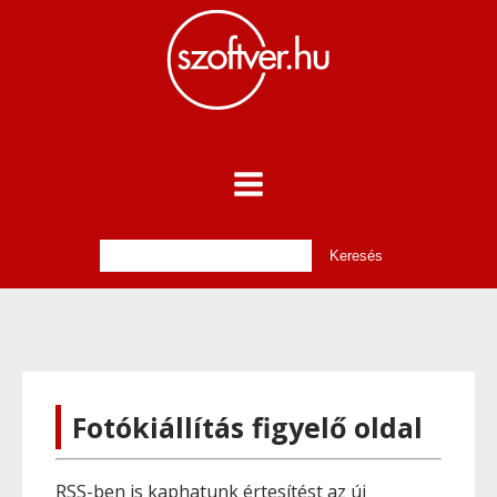
Fotókiállítás figyelő oldal
RSS-ben is kaphatunk értesítést az új