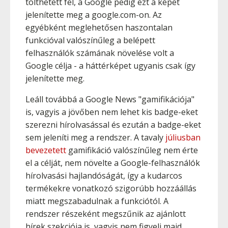
tölthetett fel, a Google pedig ezt a képet
jelenítette meg a google.com-on. Az
egyébként meglehetősen haszontalan
funkcióval valószínűleg a belépett
felhasználók számának növelése volt a
Google célja - a háttérképet ugyanis csak így
jelenítette meg.
Leáll továbbá a Google News "gamifikációja"
is, vagyis a jövőben nem lehet kis badge-eket
szerezni hírolvasással és ezután a badge-eket
sem jeleníti meg a rendszer. A tavaly
júliusban
bevezetett
gamifikáció valószínűleg nem érte
el a célját, nem növelte a Google-felhasználók
hírolvasási hajlandóságát, így a kudarcos
termékekre vonatkozó szigorúbb hozzáállás
miatt megszabadulnak a funkciótól. A
rendszer részeként megszűnik az ajánlott
hírek szekciója is, vagyis nem figyeli majd