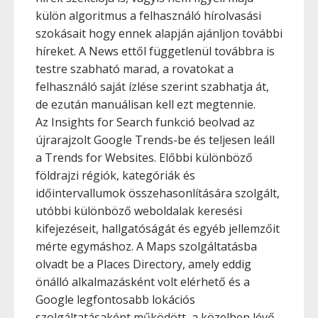
külön algoritmus a felhasználó hírolvasási
szokásait hogy ennek alapján ajánljon további
híreket. A News ettől függetlenül továbbra is
testre szabható marad, a rovatokat a
felhasználó saját ízlése szerint szabhatja át,
de ezután manuálisan kell ezt megtennie.
Az Insights for Search funkció beolvad az
újrarajzolt Google Trends-be és teljesen leáll
a Trends for Websites. Előbbi különböző
földrajzi régiók, kategóriák és
időintervallumok összehasonlítására szolgált,
utóbbi különböző weboldalak keresési
kifejezéseit, hallgatóságát és egyéb jellemzőit
mérte egymáshoz. A Maps szolgáltatásba
olvadt be a Places Directory, amely eddig
önálló alkalmazásként volt elérhető és a
Google legfontosabb lokációs
szolgáltatásaként működött, a közelben lévő