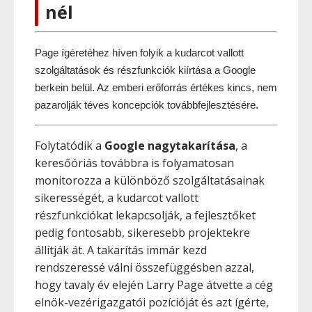
nél
Page ígéretéhez híven folyik a kudarcot vallott 
szolgáltatások és részfunkciók kiírtása a Google 
berkein belül. Az emberi erőforrás értékes kincs, nem 
pazarolják téves koncepciók továbbfejlesztésére.
Folytatódik a
Google nagytakarítása
, a
keresőóriás továbbra is folyamatosan
monitorozza a különböző szolgáltatásainak
sikerességét, a kudarcot vallott
részfunkciókat lekapcsolják, a fejlesztőket
pedig fontosabb, sikeresebb projektekre
állítják át. A takarítás immár kezd
rendszeressé válni összefüggésben azzal,
hogy tavaly év elején Larry Page átvette a cég
elnök-vezérigazgatói pozícióját és azt ígérte,