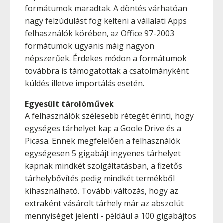
formátumok maradtak. A döntés várhatóan
nagy felzúdulást fog kelteni a vállalati Apps
felhasználók körében, az Office 97-2003
formátumok ugyanis máig nagyon
népszerűek. Érdekes módon a formátumok
továbbra is támogatottak a csatolmányként
küldés illetve importálás esetén.
Egyesült tárolóművek
A felhasználók szélesebb rétegét érinti, hogy
egységes tárhelyet kap a Goole Drive és a
Picasa. Ennek megfelelően a felhasználók
egységesen 5 gigabájt ingyenes tárhelyet
kapnak mindkét szolgáltatásban, a fizetős
tárhelybővítés pedig mindkét termékből
kihasználható. További változás, hogy az
extraként vásárolt tárhely már az abszolút
mennyiséget jelenti - például a 100 gigabájtos