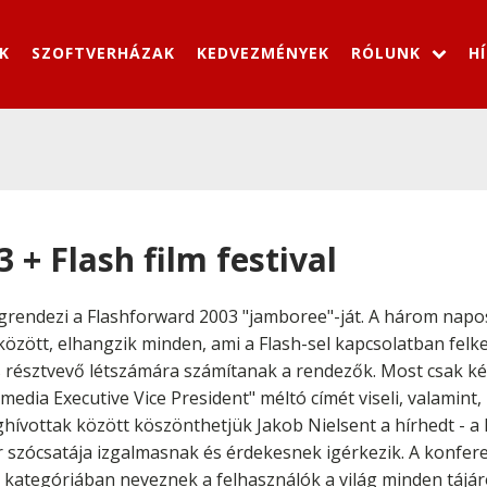
K
SZOFTVERHÁZAK
KEDVEZMÉNYEK
RÓLUNK
H
 + Flash film festival
endezi a Flashforward 2003 "jamboree"-ját. A három napos 
özött, elhangzik minden, ami a Flash-sel kapcsolatban felke
észtvevő létszámára számítanak a rendezők. Most csak két
edia Executive Vice President" méltó címét viseli, valamint,
ghívottak között köszönthetjük Jakob Nielsent a hírhedt - 
ber szócsatája izgalmasnak és érdekesnek igérkezik. A konfer
bb kategóriában neveznek a felhasználók a világ minden tájár