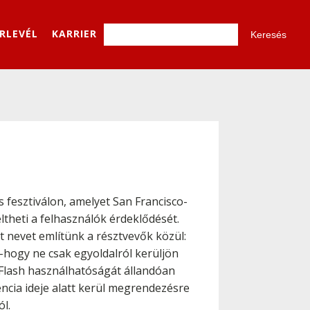
ÍRLEVÉL
KARRIER
fesztiválon, amelyet San Francisco-
ltheti a felhasználók érdeklődését.
 nevet említünk a résztvevők közül:
 -hogy ne csak egyoldalról kerüljön
a Flash használhatóságát állandóan
encia ideje alatt kerül megrendezésre
ól.