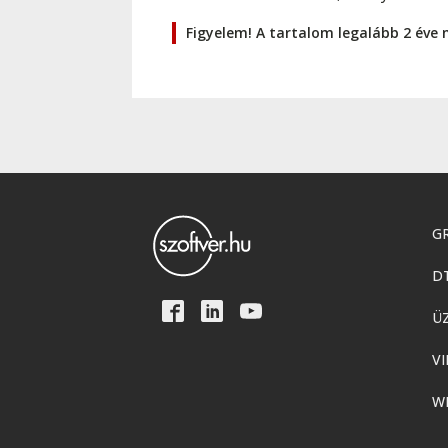
Figyelem! A tartalom legalább 2 éve 
GR
D
Ü
VI
W