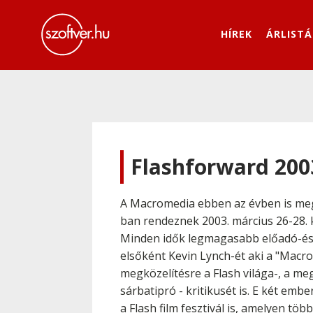
HÍREK
ÁRLISTÁ
Flashforward 2003
A Macromedia ebben az évben is megr
ban rendeznek 2003. március 26-28. k
Minden idők legmagasabb előadó-és r
elsőként Kevin Lynch-ét aki a "Macrom
megközelítésre a Flash világa-, a me
sárbatipró - kritikusét is. E két em
a Flash film fesztivál is, amelyen tö