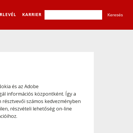
ÍRLEVÉL
KARRIER
okia és az Adobe
gál információs központként. Így a
rum résztvevői számos kedvezményben
en, részvételi lehetőség on-line
cióihoz.