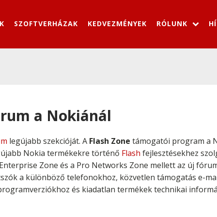
K
SZOFTVERHÁZAK
KEDVEZMÉNYEK
RÓLUNK
H
fórum a Nokiánál
um
legújabb szekcióját. A
Flash Zone
támogatói program a N
gújabb Nokia termékekre történő
Flash
fejlesztésekhez szol
 Enterprise Zone és a Pro Networks Zone mellett az új fó
átszók a különböző telefonokhoz, közvetlen támogatás e-mail
rogramverziókhoz és kiadatlan termékek technikai informá