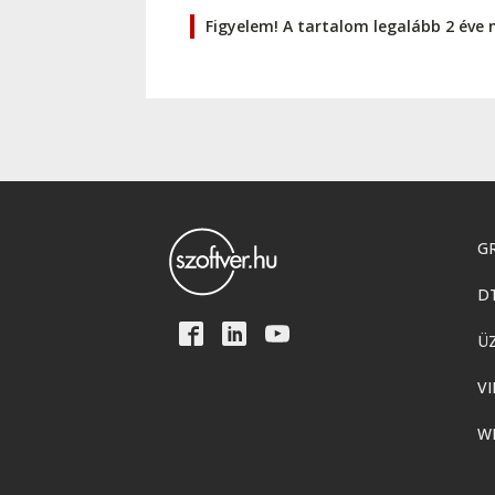
Figyelem! A tartalom legalább 2 éve 
GR
D
Ü
VI
W