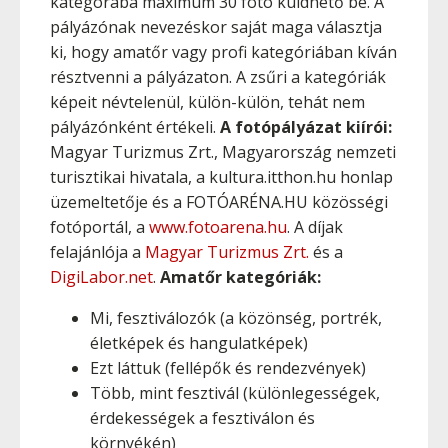
kategórába maximum 30 fotó küldhető be. A
pályázónak nevezéskor saját maga választja
ki, hogy amatőr vagy profi kategóriában kíván
résztvenni a pályázaton. A zsűri a kategóriák
képeit névtelenül, külön-külön, tehát nem
pályázónként értékeli.
A fotópályázat kiírói:
Magyar Turizmus Zrt., Magyarország nemzeti
turisztikai hivatala, a kultura.itthon.hu honlap
üzemeltetője és a FOTÓARÉNA.HU közösségi
fotóportál, a
www.fotoarena.hu
. A díjak
felajánlója a
Magyar Turizmus Zrt.
és a
DigiLabor.net
.
Amatőr kategóriák:
Mi, fesztiválozók (a közönség, portrék,
életképek és hangulatképek)
Ezt láttuk (fellépők és rendezvények)
Több, mint fesztivál (különlegességek,
érdekességek a fesztiválon és
környékén)