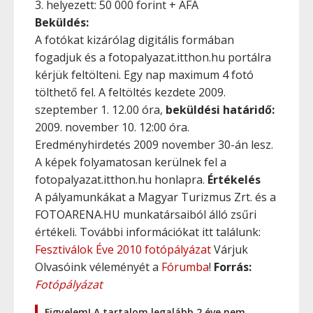
3. helyezett: 50 000 forint + ÁFA
Beküldés:
A fotókat kizárólag digitális formában
fogadjuk és a fotopalyazat.itthon.hu portálra
kérjük feltölteni. Egy nap maximum 4 fotó
tölthető fel. A feltöltés kezdete 2009.
szeptember 1. 12.00 óra,
beküldési határidő:
2009. november 10. 12:00 óra.
Eredményhirdetés 2009 november 30-án lesz.
A képek folyamatosan kerülnek fel a
fotopalyazat.itthon.hu honlapra.
Értékelés
A pályamunkákat a Magyar Turizmus Zrt. és a
FOTOARENA.HU munkatársaiból álló zsűri
értékeli. További információkat itt találunk:
Fesztiválok Éve 2010 fotópályázat
Várjuk
Olvasóink véleményét a
Fórumba
!
Forrás:
Fotópályázat
Figyelem! A tartalom legalább 2 éve nem