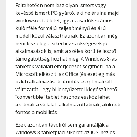
Feltehetően nem lesz olyan ismert vagy
kevéssé ismert PC-gyártó, aki ne árulna majd
windowsos tabletet, így a vásárlók számos
különféle formájú, teljesítményű és árú
modell közül választhatnak. Ez azonban még
nem lesz elég a sikerhez:szükségesek jó
alkalmazások is, amit a széles körű fejlesztői
támogatottság hozhat meg. A Windows 8-as
tabletek vállalati elterjedését segítheti, ha a
Microsoft elkészíti az Office (és esetleg más
üzleti alkalmazások) érintésre optimalizált
változatát - egy billentyűzettel kiegészíthető
"convertible" tablet hasznos eszköz lehet
azoknak a vállalati alkalmazottaknak, akiknek
fontos a mobilitás.
Ezek azonban távolról sem garantálják a
Windows 8 tabletpiaci sikerét: az iOS-hez és