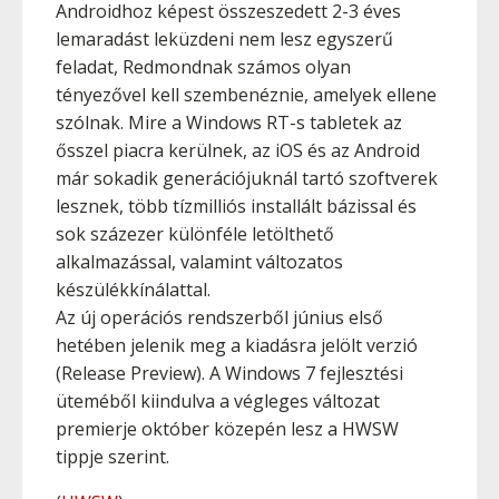
Androidhoz képest összeszedett 2-3 éves
lemaradást leküzdeni nem lesz egyszerű
feladat, Redmondnak számos olyan
tényezővel kell szembenéznie, amelyek ellene
szólnak. Mire a Windows RT-s tabletek az
ősszel piacra kerülnek, az iOS és az Android
már sokadik generációjuknál tartó szoftverek
lesznek, több tízmilliós installált bázissal és
sok százezer különféle letölthető
alkalmazással, valamint változatos
készülékkínálattal.
Az új operációs rendszerből június első
hetében jelenik meg a kiadásra jelölt verzió
(Release Preview). A Windows 7 fejlesztési
üteméből kiindulva a végleges változat
premierje október közepén lesz a HWSW
tippje szerint.