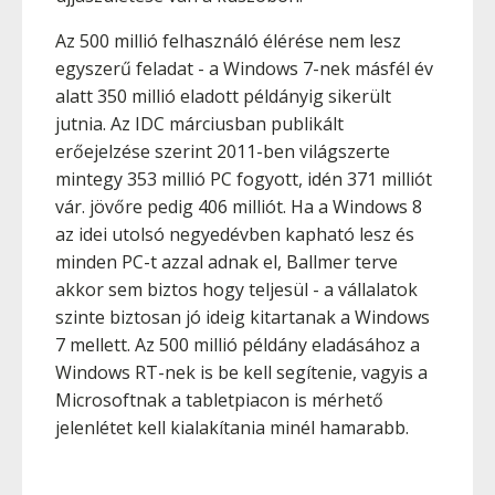
Az 500 millió felhasználó élérése nem lesz
egyszerű feladat - a Windows 7-nek másfél év
alatt 350 millió eladott példányig sikerült
jutnia. Az IDC márciusban publikált
erőejelzése szerint 2011-ben világszerte
mintegy 353 millió PC fogyott, idén 371 milliót
vár. jövőre pedig 406 milliót. Ha a Windows 8
az idei utolsó negyedévben kapható lesz és
minden PC-t azzal adnak el, Ballmer terve
akkor sem biztos hogy teljesül - a vállalatok
szinte biztosan jó ideig kitartanak a Windows
7 mellett. Az 500 millió példány eladásához a
Windows RT-nek is be kell segítenie, vagyis a
Microsoftnak a tabletpiacon is mérhető
jelenlétet kell kialakítania minél hamarabb.