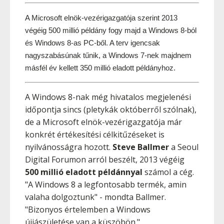
A Microsoft elnök-vezérigazgatója szerint 2013 
végéig 500 millió példány fogy majd a Windows 8-ból 
és Windows 8-as PC-ből. A terv igencsak 
nagyszabásúnak tűnik, a Windows 7-nek majdnem 
másfél év kellett 350 millió eladott példányhoz.
A Windows 8-nak még hivatalos megjelenési
időpontja sincs (pletykák októberről szólnak),
de a Microsoft elnök-vezérigazgatója már
konkrét értékesítési célkitűzéseket is
nyilvánosságra hozott.
Steve Ballmer
a Seoul
Digital Forumon arról beszélt, 2013 végéig
500 millió eladott példánnyal
számol a cég.
"A Windows 8 a legfontosabb termék, amin
valaha dolgoztunk" - mondta Ballmer.
"Bizonyos értelemben a Windows
újjászületése van a küszöbön."