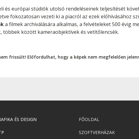
li és európai stúdiók utolsó rendeléseinek teljesítését követ
lletve fokozatosan vezeti ki a piacról az ezek előhívásához sz
ak
a filmek archiválására alkalmas, a felvételeket 500 évig me
, többek között kameraobjektívek és vetítőlencsék.
nem frissült! Előfordulhat, hogy a képek nem megfelelően jele
AFIKA ÉS DESIGN
FŐOLDAL
TP
SZOFTVERHÁZAK