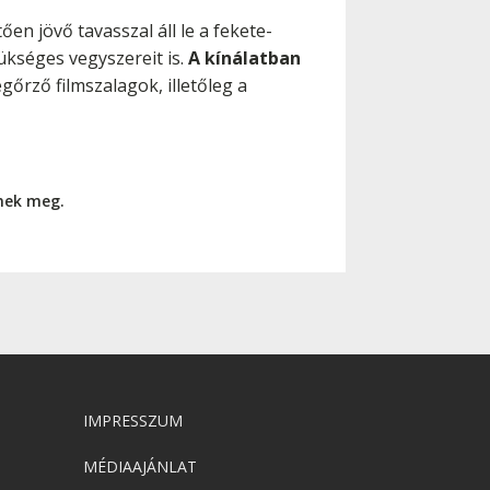
ően jövő tavasszal áll le a fekete-
ükséges vegyszereit is.
A kínálatban
gőrző filmszalagok, illetőleg a
nnek meg.
IMPRESSZUM
MÉDIAAJÁNLAT