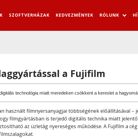
K
SZOFTVERHÁZAK
KEDVEZMÉNYEK
RÓLUNK
H
laggyártással a Fujifilm
 digitális technológia miatt meredeken csökkent a kereslet a hagyom
n használt filmnyersanyagjai többségének előállításával – j
hogy filmgyártásban is terjedő digitális technika miatt jelen
biztosítható az üzletág nyereséges működése. A Fujifilm a c
ilmszalagokat.