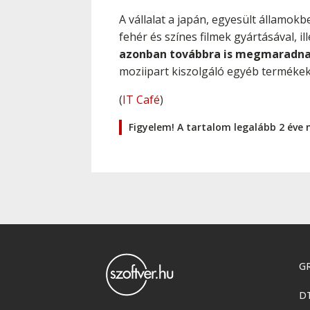
A vállalat a japán, egyesült államokbe
fehér és színes filmek gyártásával, i
azonban továbbra is megmaradn
moziipart kiszolgáló egyéb termékek
(
IT Café
)
Figyelem! A tartalom legalább 2 éve 
GR
D