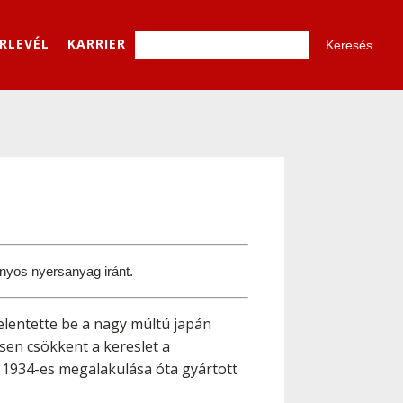
ÍRLEVÉL
KARRIER
ányos nyersanyag iránt.
elentette be a nagy múltú japán
tősen csökkent a kereslet a
ég 1934-es megalakulása óta gyártott