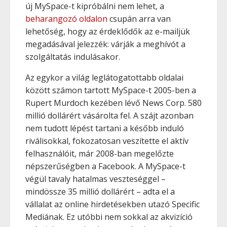
új MySpace-t kipróbálni nem lehet, a
beharangozó oldalon
csupán arra van
lehetőség, hogy az érdeklődők az e-mailjük
megadásával jelezzék: várják a meghívót a
szolgáltatás indulásakor.
Az egykor a világ leglátogatottabb oldalai
között számon tartott MySpace-t 2005-ben a
Rupert Murdoch kezében lévő News Corp. 580
millió dollárért vásárolta fel. A szájt azonban
nem tudott lépést tartani a később induló
riválisokkal, fokozatosan veszítette el aktív
felhasználóit, már 2008-ban megelőzte
népszerűségben a Facebook. A MySpace-t
végül tavaly hatalmas veszteséggel –
mindössze 35 millió dollárért – adta el a
vállalat az online hirdetésekben utazó Specific
Mediának. Ez utóbbi nem sokkal az akvizíció