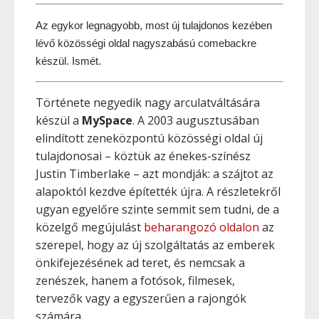
Az egykor legnagyobb, most új tulajdonos kezében 
lévő közösségi oldal nagyszabású comebackre 
készül. Ismét.
Története negyedik nagy arculatváltására
készül a
MySpace
. A 2003 augusztusában
elindított zeneközpontú közösségi oldal új
tulajdonosai – köztük az énekes-színész
Justin Timberlake – azt mondják: a szájtot az
alapoktól kezdve építették újra. A részletekről
ugyan egyelőre szinte semmit sem tudni, de a
közelgő megújulást
beharangozó oldalon
az
szerepel, hogy az új szolgáltatás az emberek
önkifejezésének ad teret, és nemcsak a
zenészek, hanem a fotósok, filmesek,
tervezők vagy a egyszerűen a rajongók
számára.