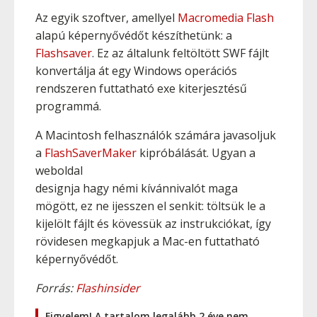
Az egyik szoftver, amellyel
Macromedia Flash
alapú képernyővédőt készíthetünk: a
Flashsaver
. Ez az általunk feltöltött SWF fájlt
konvertálja át egy Windows operációs
rendszeren futtatható exe kiterjesztésű
programmá.
A Macintosh felhasználók számára javasoljuk
a
FlashSaverMaker
kipróbálását. Ugyan a
weboldal
designja hagy némi kívánnivalót maga
mögött, ez ne ijesszen el senkit: töltsük le a
kijelölt fájlt és kövessük az instrukciókat, így
rövidesen megkapjuk a Mac-en futtatható
képernyővédőt.
Forrás:
Flashinsider
Figyelem! A tartalom legalább 2 éve nem