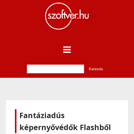
Fantáziadús
képernyővédők Flashből