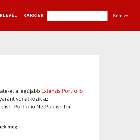
ÍRLEVÉL
KARRIER
date-et a legújabb
Extensis Portfolio
gyaránt vonatkozik az
ublish, Portfolio NetPublish for
nnek meg.