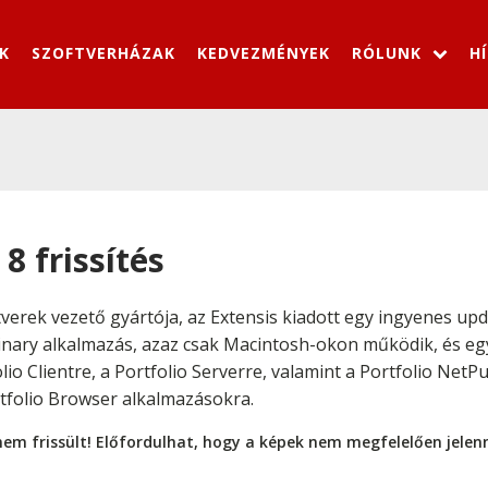
K
SZOFTVERHÁZAK
KEDVEZMÉNYEK
RÓLUNK
H
8 frissítés
tverek vezető gyártója, az Extensis kiadott egy ingyenes up
 Binary alkalmazás, azaz csak Macintosh-okon működik, és e
lio Clientre, a Portfolio Serverre, valamint a Portfolio NetP
rtfolio Browser alkalmazásokra.
nem frissült! Előfordulhat, hogy a képek nem megfelelően jele