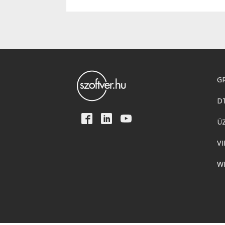
GR
D
Ü
VI
W