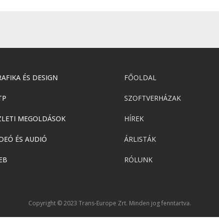
AFIKA ÉS DESIGN
FŐOLDAL
TP
SZOFTVERHÁZAK
ZLETI MEGOLDÁSOK
HÍREK
DEÓ ÉS AUDIÓ
ÁRLISTÁK
EB
RÓLUNK
Copyright © 2023 Trans-Europe Zrt. Minden jog fenntartva.