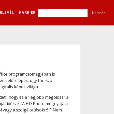
ÍRLEVÉL
KARRIER
Office programcsomagjában is
mi előrelépés, úgy tűnik, a
gitális képek világa.
deti, hogy ez a "legjobb megoldás" a
óját idézve: "A HD Photo megnyitja a
l vagy a szolgáltatásokról." Nem