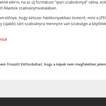
né elérni, ha az új formátum "ipari szabvánnyá" válna, ezér
ült Államok szabványhivatalában.
átum előnye, hogy kétszer hatékonyabban tömörít, mint a JP
y (újabb) zárt szabványra mennyire van szüksége a képfeldo
mba
!
nem frissült! Előfordulhat, hogy a képek nem megfelelően jele