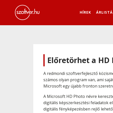
HÍREK
ÁRLISTÁ
Előretörhet a HD
A redmondi szoftverfejlesztő közis
számos olyan program van, ami saját
Microsoft egy újabb fronton szeretné
A Microsoft HD Photo névre keresztel
digitális képszerkesztési feladatok e
digitális fényképezésben rejlő lehet