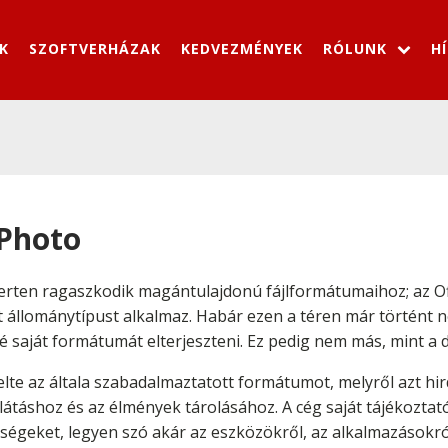
K
SZOFTVERHÁZAK
KEDVEZMÉNYEK
RÓLUNK
H
 Photo
merten ragaszkodik magántulajdonú fájlformátumaihoz; az 
 állománytípust alkalmaz. Habár ezen a téren már történt né
 saját formátumát elterjeszteni. Ez pedig nem más, mint a di
te az általa szabadalmaztatott formátumot, melyről azt hir
llátáshoz és az élmények tárolásához. A cég saját tájékoztat
őségeket, legyen szó akár az eszközökről, az alkalmazásokró