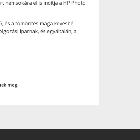
t nemsokára el is indítja a HP Photo
EG, és a tömörítés maga kevésbé
lgozási iparnak, és egyáltalán, a
nnek meg.