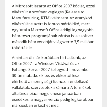
A Microsoft lezárta az Office 2007 kódját, ezzel
elkészült a szoftver végleges (Release to
Manufacturing, RTM) változata. Az aranykód
elkészülése azért is fontos mérföldkő, mert
egyúttal a Microsoft Office eddigi legnagyobb
béta-teszt programjának zárása is: a szoftver
második béta verzióját világszerte 3,5 millióan
töltötték le.
Amint arról már korábban hírt adtunk, az
Office 2007 - a Windows Vistával és az
Exhange Server 2007-tel együtt - november
30-án mutatkozik be, és ekkortól lesz
elérhető a mennyiségi licenccel rendelkező
vállalatok, szervezetek számára. A termékek
általános piaci megjelenése januárban
esedékes, a magyar verzió pedig legkorábban
márciusban érkezhet meg.