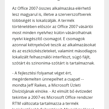
Az Office 2007 összes alkalmazása elérhető
lesz magyarul is, illetve a szerverszoftverek
többségét is lokalizálják. A termék
történetében először az Office 2007 vásárlói
most minden nyelvhez külön vásárolhatnak
nyelvi kiegészítő csomagot. E csomagok
azonnal kétnyelvűvé teszik az alkalmazásokat
és az eszközkészleteket, valamint másodlagos
lokalizált felhasználói interfészt, súgó fájlt,
szótárt és szinonima-szótárt is tartalmaznak.
- A fejlesztési folyamat véget ért,
megérdemelten ünnepelhet a csapat! --
mondta Jeff Raikes, a Microsoft Üzleti
Divíziójának elnöke. - Az elmúlt bő évtizedet
tekintve a 2007-es Microsoft Office rendszer
RTM változata tartalmazza a termék