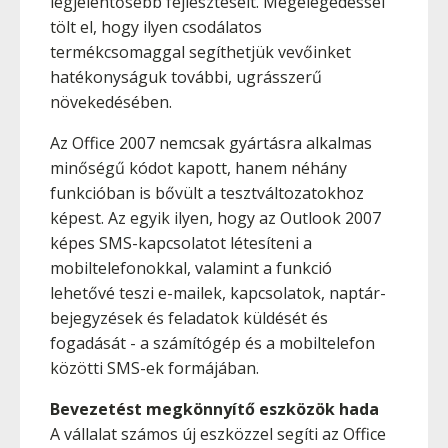
legjelentősebb fejlesztéseit. Megelégedéssel
tölt el, hogy ilyen csodálatos
termékcsomaggal segíthetjük vevőinket
hatékonyságuk további, ugrásszerű
növekedésében.
Az Office 2007 nemcsak gyártásra alkalmas
minőségű kódot kapott, hanem néhány
funkcióban is bővült a tesztváltozatokhoz
képest. Az egyik ilyen, hogy az Outlook 2007
képes SMS-kapcsolatot létesíteni a
mobiltelefonokkal, valamint a funkció
lehetővé teszi e-mailek, kapcsolatok, naptár-
bejegyzések és feladatok küldését és
fogadását - a számítógép és a mobiltelefon
közötti SMS-ek formájában.
Bevezetést megkönnyítő eszközök hada
A vállalat számos új eszközzel segíti az Office