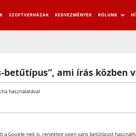
K
SZOFTVERHÁZAK
KEDVEZMÉNYEK
RÓLUNK
H
s-betűtípus”, ami írás közben v
cha használatával
 a Google-nek is, rengeteg open sans betűtípust használh