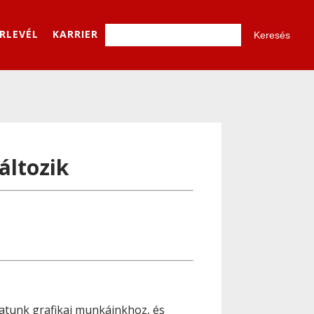
ÍRLEVÉL
KARRIER
áltozik
atunk grafikai munkáinkhoz, és