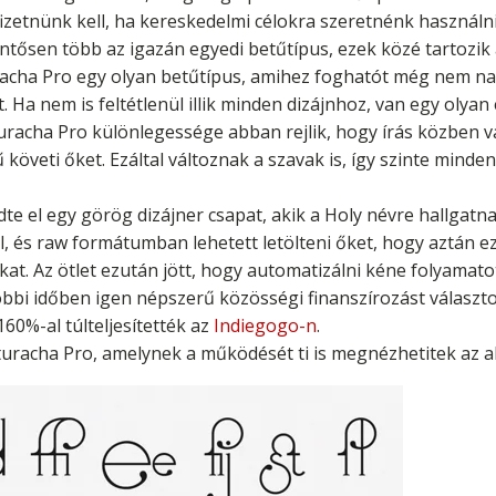
izetnünk kell, ha kereskedelmi célokra szeretnénk használni
elentősen több az igazán egyedi betűtípus, ezek közé tartozi
acha Pro egy olyan betűtípus, amihez foghatót még nem nag
Ha nem is feltétlenül illik minden dizájnhoz, van egy olyan 
turacha Pro különlegessége abban rejlik, hogy írás közben 
követi őket. Ezáltal változnak a szavak is, így szinte minde
te el egy görög dizájner csapat, akik a Holy névre hallgat
, és raw formátumban lehetett letölteni őket, hogy aztán e
t. Az ötlet ezután jött, hogy automatizálni kéne folyamato
bi időben igen népszerű közösségi finanszírozást választottá
160%-al túlteljesítették az
Indiegogo-n
.
turacha Pro, amelynek a működését ti is megnézhetitek az al