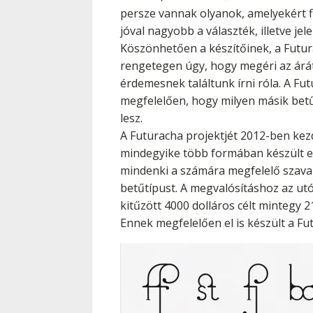
persze vannak olyanok, amelyekért f
jóval nagyobb a választék, illetve j
Köszönhetően a készítőinek, a Futur
rengetegen úgy, hogy megéri az árát. 
érdemesnek találtunk írni róla. A Fu
megfelelően, hogy milyen másik betű 
lesz.
A Futuracha projektjét 2012-ben kezd
mindegyike több formában készült el
mindenki a számára megfelelő szavaka
betűtípust. A megvalósításhoz az utób
kitűzött 4000 dolláros célt mintegy 2
Ennek megfelelően el is készült a Fu