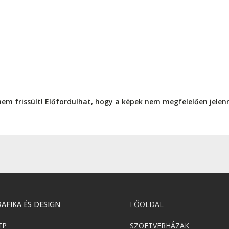
nem frissült! Előfordulhat, hogy a képek nem megfelelően jele
AFIKA ÉS DESIGN
FŐOLDAL
TP
SZOFTVERHÁZAK