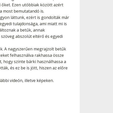
 őket. Ezen utóbbiak között azért
k a most bemutatandó is.
yon láttunk, ezért is gondolták már
egyedi tulajdonsága, ami miatt mi is
változnak a betűk, annak
n szöveg abszolút eltérő és egyedi
nak. A nagyszerűen megrajzolt betűk
zeket felhasználva rakhassa össze
t, hogy szinte bárki használhassa a
k, és ez be is jött, hiszen az előre
ábbi videón, illetve képeken.