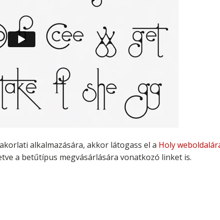
akorlati alkalmazására, akkor látogass el a
Holy weboldalár
letve a betűtípus megvásárlására vonatkozó linket is.