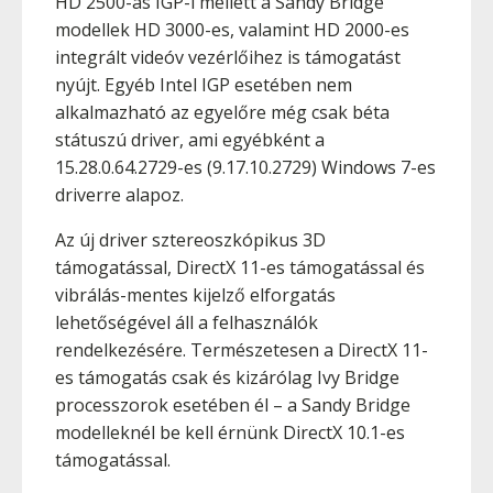
HD 2500-as IGP-i mellett a Sandy Bridge
modellek HD 3000-es, valamint HD 2000-es
integrált videóv vezérlőihez is támogatást
nyújt. Egyéb Intel IGP esetében nem
alkalmazható az egyelőre még csak béta
státuszú driver, ami egyébként a
15.28.0.64.2729-es (9.17.10.2729) Windows 7-es
driverre alapoz.
Az új driver sztereoszkópikus 3D
támogatással, DirectX 11-es támogatással és
vibrálás-mentes kijelző elforgatás
lehetőségével áll a felhasználók
rendelkezésére. Természetesen a DirectX 11-
es támogatás csak és kizárólag Ivy Bridge
processzorok esetében él – a Sandy Bridge
modelleknél be kell érnünk DirectX 10.1-es
támogatással.