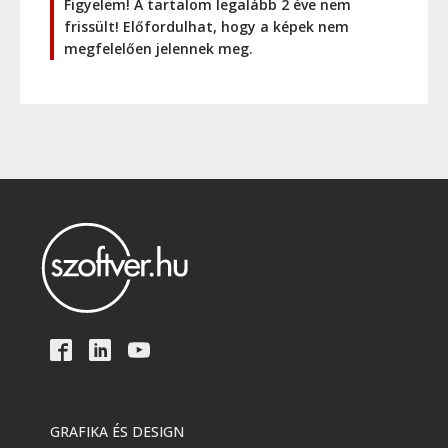
Figyelem! A tartalom legalább 2 éve nem
frissült! Előfordulhat, hogy a képek nem
megfelelően jelennek meg.
GRAFIKA ÉS DESIGN