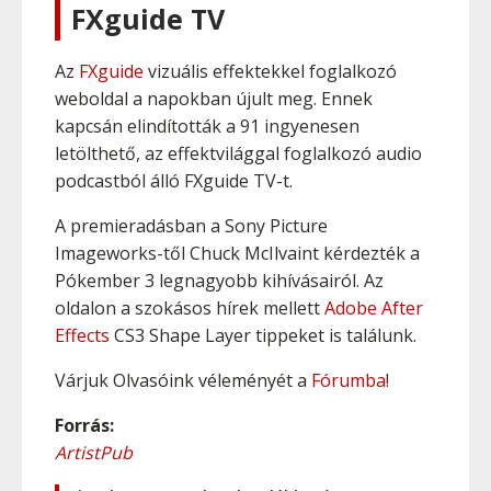
FXguide TV
Az
FXguide
vizuális effektekkel foglalkozó
weboldal a napokban újult meg. Ennek
kapcsán elindították a 91 ingyenesen
letölthető, az effektvilággal foglalkozó audio
podcastból álló FXguide TV-t.
A premieradásban a Sony Picture
Imageworks-től Chuck McIlvaint kérdezték a
Pókember 3 legnagyobb kihívásairól. Az
oldalon a szokásos hírek mellett
Adobe After
Effects
CS3 Shape Layer tippeket is találunk.
Várjuk Olvasóink véleményét a
Fórumba
!
Forrás:
ArtistPub