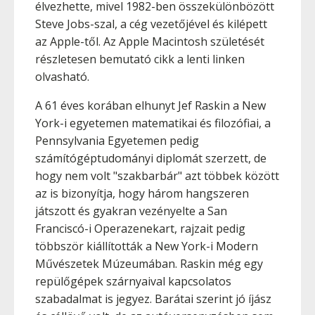
élvezhette, mivel 1982-ben összekülönbözött
Steve Jobs-szal, a cég vezetőjével és kilépett
az Apple-től. Az Apple Macintosh születését
részletesen bemutató cikk a lenti linken
olvasható.
A 61 éves korában elhunyt Jef Raskin a New
York-i egyetemen matematikai és filozófiai, a
Pennsylvania Egyetemen pedig
számítógéptudományi diplomát szerzett, de
hogy nem volt "szakbarbár" azt többek között
az is bizonyítja, hogy három hangszeren
játszott és gyakran vezényelte a San
Franciscó-i Operazenekart, rajzait pedig
többször kiállították a New York-i Modern
Művészetek Múzeumában. Raskin még egy
repülőgépek szárnyaival kapcsolatos
szabadalmat is jegyez. Barátai szerint jó íjász