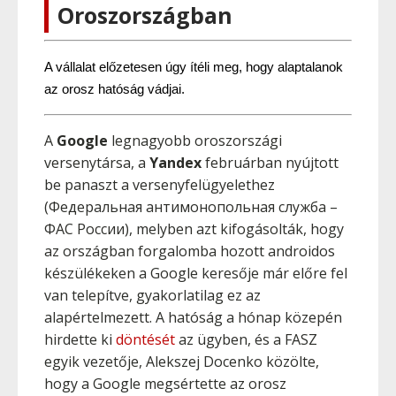
Oroszországban
A vállalat előzetesen úgy ítéli meg, hogy alaptalanok 
az orosz hatóság vádjai.
A
Google
legnagyobb oroszországi
versenytársa, a
Yandex
februárban nyújtott
be panaszt a versenyfelügyelethez
(Федеральная антимонопольная служба –
ФАС России), melyben azt kifogásolták, hogy
az országban forgalomba hozott androidos
készülékeken a Google keresője már előre fel
van telepítve, gyakorlatilag ez az
alapértelmezett. A hatóság a hónap közepén
hirdette ki
döntését
az ügyben, és a FASZ
egyik vezetője, Alekszej Docenko közölte,
hogy a Google megsértette az orosz