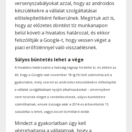
versenyszabályokat azzal, hogy az androidos
készülékekre a vállalat szolgáltatásai
előtelepítettként felkerülnek. Megírtuk azt is,
hogy az előzetes döntést tíz munkanapon
belül követi a hivatalos határozat, és ekkor
felszólítják a Google-t, hogy vessen véget a
piaci erőfölénnyel való visszaélésnek.
Súlyos büntetés lehet a vége
A hivatalos határozatot a hatóság tegnap hirdette ki, és ebben az
áll, hogy a Google-nak november 18-ig fel kell számolnia azt a
gyakorlatot, mely szerint az androidos készülékekre előtelepítik
a vállalat szolgáltatásait nyújtó alkalmazásokat – amennyiben
nem tesznek eleget a rendelkezésnek, súlyos büntetésre
számíthatnak, ennek összege akár a 2014-es árbevételük 15
százaléka is lehet, vagyis közel tízmilliárd dollár.
Mindezt a gyakorlatban úgy kell
végrehajtania a vállalatnak, hogy a