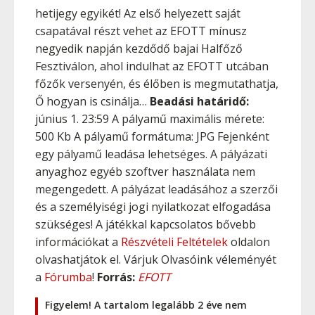
hetijegy egyikét! Az első helyezett saját
csapatával részt vehet az EFOTT mínusz
negyedik napján kezdődő bajai Halfőző
Fesztiválon, ahol indulhat az EFOTT utcában
főzők versenyén, és élőben is megmutathatja,
Ő hogyan is csinálja…
Beadási határidő:
június 1. 23:59 A pályamű maximális mérete:
500 Kb A pályamű formátuma: JPG Fejenként
egy pályamű leadása lehetséges. A pályázati
anyaghoz egyéb szoftver használata nem
megengedett. A pályázat leadásához a szerzői
és a személyiségi jogi nyilatkozat elfogadása
szükséges! A játékkal kapcsolatos bővebb
információkat a
Részvételi Feltételek
oldalon
olvashatjátok el. Várjuk Olvasóink véleményét
a
Fórumba
!
Forrás:
EFOTT
Figyelem! A tartalom legalább 2 éve nem