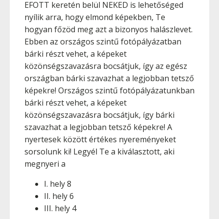
EFOTT keretén belül NEKED is lehetőséged
nyílik arra, hogy elmond képekben, Te
hogyan főzöd meg azt a bizonyos halászlevet.
Ebben az országos szintű fotópályázatban
bárki részt vehet, a képeket
közönségszavazásra bocsátjuk, így az egész
országban bárki szavazhat a legjobban tetsző
képekre! Országos szintű fotópályázatunkban
bárki részt vehet, a képeket
közönségszavazásra bocsátjuk, így bárki
szavazhat a legjobban tetsző képekre! A
nyertesek között értékes nyereményeket
sorsolunk ki! Legyél Te a kiválasztott, aki
megnyeri a
I. hely 8
II. hely 6
III. hely 4