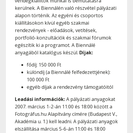
vendégkiállítók munkái is bemutatásra
kerülnek. A Biennálén való részvétel pályázati
alapon történik. Az egyéni és csoportos
kiállításokon kívül egyéb szakmai
rendezvények - előadások, vetítések,
portfolió-konzultációk és szakmai fórumok
egészítik ki a programot. A Biennálé
anyagából katalógus készül.
Díjak:
fődíj: 150 000 Ft
különdíj (a Biennálé felfedezettjének):
100 000 Ft
egyéb díjak a rendezvény támogatóitól
Leadási információk:
A pályázati anyagokat
2007. március 1-2-án 11:00 és 18:00 között a
Fotográfus.hu Alapítvány címére (Budapest V.,
Akadémia u. 1.) kell leadni. A pályázati anyagok
elszállítása március 5-6-án 11:00 és 18:00