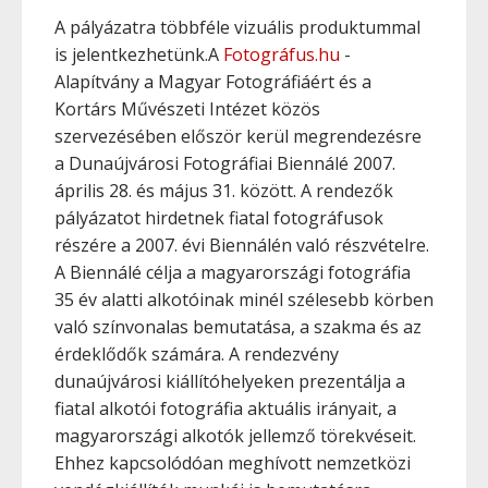
A pályázatra többféle vizuális produktummal
is jelentkezhetünk.A
Fotográfus.hu
-
Alapítvány a Magyar Fotográfiáért és a
Kortárs Művészeti Intézet közös
szervezésében először kerül megrendezésre
a Dunaújvárosi Fotográfiai Biennálé 2007.
április 28. és május 31. között. A rendezők
pályázatot hirdetnek fiatal fotográfusok
részére a 2007. évi Biennálén való részvételre.
A Biennálé célja a magyarországi fotográfia
35 év alatti alkotóinak minél szélesebb körben
való színvonalas bemutatása, a szakma és az
érdeklődők számára. A rendezvény
dunaújvárosi kiállítóhelyeken prezentálja a
fiatal alkotói fotográfia aktuális irányait, a
magyarországi alkotók jellemző törekvéseit.
Ehhez kapcsolódóan meghívott nemzetközi