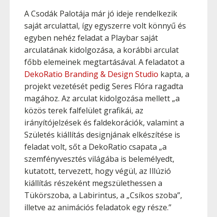
A Csodák Palotája már jó ideje rendelkezik
saját arculattal, így egyszerre volt könnyű és
egyben nehéz feladat a Playbar saját
arculatának kidolgozása, a korábbi arculat
főbb elemeinek megtartásával. A feladatot a
DekoRatio Branding & Design Studio
kapta, a
projekt vezetését pedig Seres Flóra ragadta
magához. Az arculat kidolgozása mellett „a
közös terek falfelület grafikái, az
irányítójelzések és faldekorációk, valamint a
Születés kiállítás designjának elkészítése is
feladat volt, sőt a DekoRatio csapata „a
szemfényvesztés világába is belemélyedt,
kutatott, tervezett, hogy végül, az Illúzió
kiállítás részeként megszülethessen a
Tükörszoba, a Labirintus, a „Csíkos szoba”,
illetve az animációs feladatok egy része.”