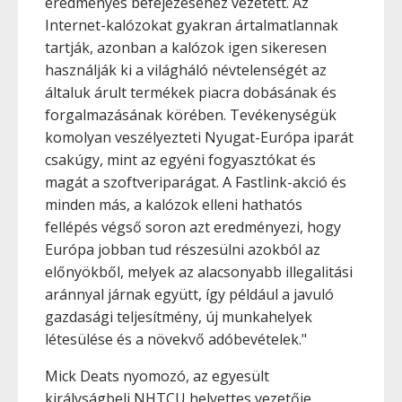
eredményes befejezéséhez vezetett. Az
Internet-kalózokat gyakran ártalmatlannak
tartják, azonban a kalózok igen sikeresen
használják ki a világháló névtelenségét az
általuk árult termékek piacra dobásának és
forgalmazásának körében. Tevékenységük
komolyan veszélyezteti Nyugat-Európa iparát
csakúgy, mint az egyéni fogyasztókat és
magát a szoftveriparágat. A Fastlink-akció és
minden más, a kalózok elleni hathatós
fellépés végső soron azt eredményezi, hogy
Európa jobban tud részesülni azokból az
előnyökből, melyek az alacsonyabb illegalitási
aránnyal járnak együtt, így például a javuló
gazdasági teljesítmény, új munkahelyek
létesülése és a növekvő adóbevételek."
Mick Deats nyomozó, az egyesült
királyságbeli NHTCU helyettes vezetője