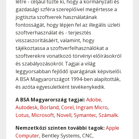
létre - céljául tűzte ki, hogy a kormányzati és
gazdasági szféra szereplőivel megértesse a
jogtiszta szoftverek használatának
fontosságát, hogy lépjen fel az illegális üzleti
szoftverhasználat és - terjesztés
visszaszorításáért, valamint, hogy
tájékoztassa a szoftverfelhasználókat a
szoftverekre vonatkozó törvényi előírásokról
és szabályozásokról. Tagjai a világ
leggyorsabban fejlődő iparágának képviselői.
A BSA Magyarországot 1994-ben alapították,
és azóta egyesületként tevékenykedik.
A BSA Magyarország tagjai:
Adobe
,
Autodesk
,
Borland
,
Corel
,
Ingram Micro
,
Lotus
,
Microsoft
,
Novell
,
Symantec
,
Számalk
.
Nemzetközi szinten további tagok:
Apple
Computer
, Bentley Systems, CNC,