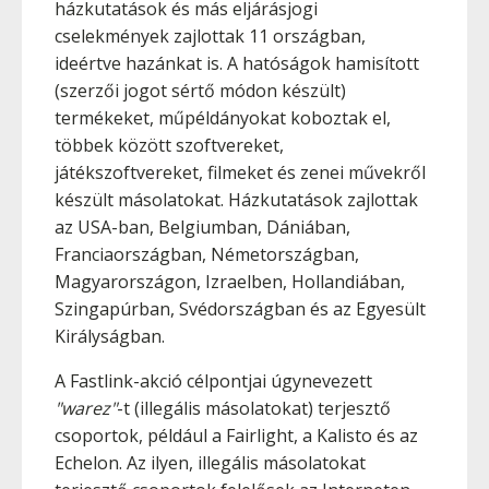
házkutatások és más eljárásjogi
cselekmények zajlottak 11 országban,
ideértve hazánkat is. A hatóságok hamisított
(szerzői jogot sértő módon készült)
termékeket, műpéldányokat koboztak el,
többek között szoftvereket,
játékszoftvereket, filmeket és zenei művekről
készült másolatokat. Házkutatások zajlottak
az USA-ban, Belgiumban, Dániában,
Franciaországban, Németországban,
Magyarországon, Izraelben, Hollandiában,
Szingapúrban, Svédországban és az Egyesült
Királyságban.
A Fastlink-akció célpontjai úgynevezett
"warez"
-t (illegális másolatokat) terjesztő
csoportok, például a Fairlight, a Kalisto és az
Echelon. Az ilyen, illegális másolatokat