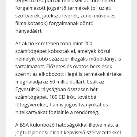
terjesztő csoportok felelősek az Interneten
forgalmazott jogsértő termékek (pl. üzleti
szoftverek, játékszoftverek, zenei művek és
filmalkotások) forgalmának döntő
hányadáért.
Az akció keretében több mint 200
számítógépet koboztak el, amelyek közül
némelyik több százezer illegális műpéldányt is
tartalmazott. Előzetes és óvatos becslések
szerint az elkobozott illegális termékek értéke
meghaladja az 50 millió dollárt. Csak az
Egyesült Királyságban összesen hét
számítógépet, 100 CD írót, továbbá
lőfegyvereket, hamis jogosítványokat és
hitelkártyákat foglalt le a rendőrség.
A BSA különböző hatóságokkal illetve más, a
jogtulajdonosi oldalt képviselő szervezetekkel