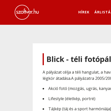
HÍREK
ÁRLISTÁ
Blick - téli fotópá
A pályázat célja a téli hangulat, a h
légkör átadása.A pályázatra 2005/200
Akció fotó (mozgás, ugrás, kanya
Lifestyle (életkép, portré)
Tájkép (táj és a sport harmóniája