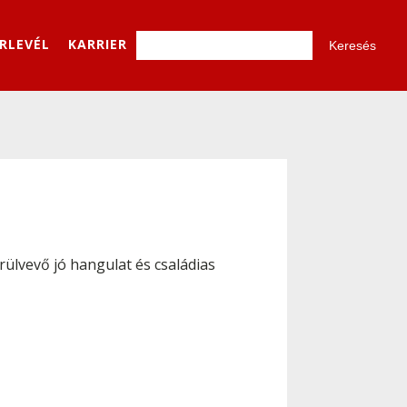
ÍRLEVÉL
KARRIER
örülvevő jó hangulat és családias