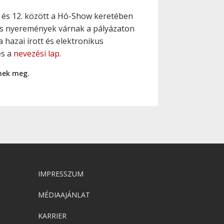
 és 12. között a Hó-Show keretében
s nyeremények várnak a pályázaton
 hazai írott és elektronikus
s a
nevezési lap
.
nnek meg.
IMPRESSZUM
MÉDIAAJÁNLAT
KARRIER