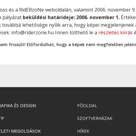
oss és a RidERzoNe weboldalán, valamint 2006. november 9.
A pályázat
beküldési határideje: 2006. november 1.
Értéke
 továbbá lehetősége nyílik arra, hogy képei megjelenjenek a
ések: info@riderzone.hu Innen tölthető le a
részletes kiírás
é
nem frissült! Előfordulhat, hogy a képek nem megfelelően jele
AFIKA ÉS DESIGN
FŐOLDAL
TP
SZOFTVERHÁZAK
ZLETI MEGOLDÁSOK
HÍREK