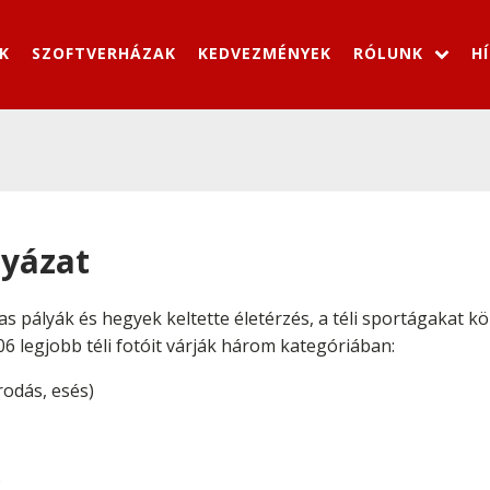
K
SZOFTVERHÁZAK
KEDVEZMÉNYEK
RÓLUNK
H
lyázat
avas pályák és hegyek keltette életérzés, a téli sportágakat k
6 legjobb téli fotóit várják három kategóriában:
rodás, esés)
)