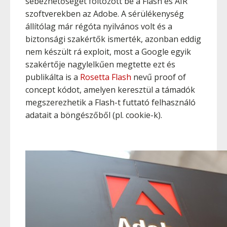
sebezhetőséget foltozott be a Flash és AIR
szoftverekben az Adobe. A sérülékenység
állítólag már régóta nyilvános volt és a
biztonsági szakértők ismerték, azonban eddig
nem készült rá exploit, most a Google egyik
szakértője nagylelkűen megtette ezt és
publikálta is a
Rosetta Flash
nevű proof of
concept kódot, amelyen keresztül a támadók
megszerezhetik a Flash-t futtató felhasználó
adatait a böngészőből (pl. cookie-k).