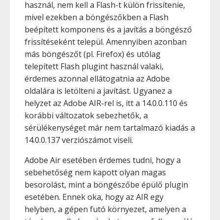
használ, nem kell a Flash-t külön frissítenie,
mivel ezekben a böngészőkben a Flash
beépített komponens és a javítás a böngésző
frissítéseként települ. Amennyiben azonban
más böngészőt (pl. Firefox) és utólag
telepített Flash plugint használ valaki,
érdemes azonnal ellátogatnia az Adobe
oldalára is letölteni a javítást. Ugyanez a
helyzet az Adobe AIR-rel is, itt a 14.0.0.110 és
korábbi változatok sebezhetők, a
sérülékenységet már nem tartalmazó kiadás a
14.0.0.137 verziószámot viseli.
Adobe Air esetében érdemes tudni, hogy a
sebehetőség nem kapott olyan magas
besorolást, mint a böngészőbe épülő plugin
esetében. Ennek oka, hogy az AIR egy
helyben, a gépen futó környezet, amelyen a