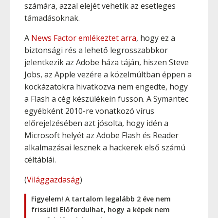
számára, azzal elejét vehetik az esetleges
támadásoknak.
A
News Factor emlékeztet arra
, hogy ez a
biztonsági rés a lehető legrosszabbkor
jelentkezik az Adobe háza táján, hiszen Steve
Jobs, az Apple vezére a közelmúltban éppen a
kockázatokra hivatkozva nem engedte, hogy
a Flash a cég készülékein fusson. A Symantec
egyébként 2010-re vonatkozó vírus
előrejelzésében azt jósolta, hogy idén a
Microsoft helyét az Adobe Flash és Reader
alkalmazásai lesznek a hackerek első számú
céltáblái.
(
Világgazdaság
)
Figyelem! A tartalom legalább 2 éve nem
frissült! Előfordulhat, hogy a képek nem