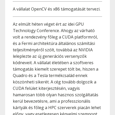
A vállalat OpenCV és x86 támogatását tervezi.
Az elmúlt héten véget ért az idei GPU
Technology Conference. Ahogy az várható
volt a rendezvény főleg a CUDA platformról,
és a Fermi architektúra általános számítási
teljesítményéről szólt, továbbá az NVIDIA
leleplezte az új generációs versenyzők
kódneveit. A vállalat életében a szoftveres
támogatás kiemelt szerepet tölt be, hiszen a
Quadro és a Tesla termékcsalád ennek
köszönheti sikerét. A cég tovább dolgozik a
CUDA felület kiterjesztésén, vagyis
hamarosan több olyan hasznos szolgáltatás
kerül bevezetésre, ami a professzionális
kártyák és főleg a HPC szerverek piacán lehet
előny, vagy esetlegesen kényelmi szempont.