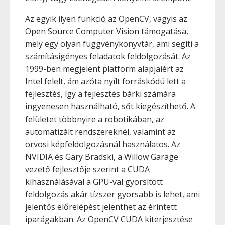
Az egyik ilyen funkció az OpenCV, vagyis az
Open Source Computer Vision támogatása,
mely egy olyan függvénykönyvtár, ami segíti a
számításigényes feladatok feldolgozását. Az
1999-ben megjelent platform alapjaiért az
Intel felelt, ám azóta nyílt forráskódú lett a
fejlesztés, így a fejlesztés bárki számára
ingyenesen használható, sőt kiegészíthető. A
felületet többnyire a robotikában, az
automatizált rendszereknél, valamint az
orvosi képfeldolgozásnál használatos. Az
NVIDIA és Gary Bradski, a Willow Garage
vezető fejlesztője szerint a CUDA
kihasználásával a GPU-val gyorsított
feldolgozás akár tízszer gyorsabb is lehet, ami
jelentős előrelépést jelenthet az érintett
iparágakban. Az OpenCV CUDA kiterjesztése