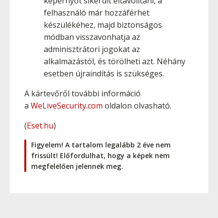
képernyőt sikerült eltávolítani, a
felhasználó már hozzáférhet
készülékéhez, majd biztonságos
módban visszavonhatja az
adminisztrátori jogokat az
alkalmazástól, és törölheti azt. Néhány
esetben újraindítás is szükséges.
A kártevőről további információ
a
WeLiveSecurity.com
oldalon olvasható.
(
Eset.hu
)
Figyelem! A tartalom legalább 2 éve nem
frissült! Előfordulhat, hogy a képek nem
megfelelően jelennek meg.