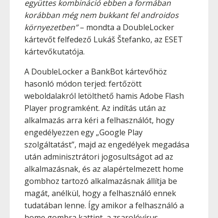
együttes kombináció ebben a formában
korábban még nem bukkant fel androidos
környezetben”
– mondta a DoubleLocker
kártevőt felfedező Lukáš Štefanko, az ESET
kártevőkutatója.
A DoubleLocker a BankBot kártevőhöz
hasonló módon terjed: fertőzött
weboldalakról letölthető hamis Adobe Flash
Player programként. Az indítás után az
alkalmazás arra kéri a felhasználót, hogy
engedélyezzen egy „Google Play
szolgáltatást”, majd az engedélyek megadása
után adminisztrátori jogosultságot ad az
alkalmazásnak, és az alapértelmezett home
gombhoz tartozó alkalmazásnak állítja be
magát, anélkül, hogy a felhasználó ennek
tudatában lenne. Így amikor a felhasználó a
home gombra kattint, a zsarolóvírus