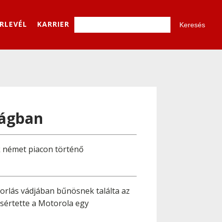
ÍRLEVÉL
KARRIER
zágban
k német piacon történő
rlás vádjában bűnösnek találta az
gsértette a Motorola egy