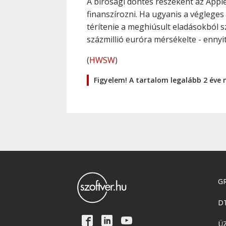
A bírósági döntés részeként az Apple 
finanszírozni. Ha ugyanis a végleges 
térítenie a meghiúsult eladásokból s
százmillió euróra mérsékelte - ennyit
(
HWSW
)
Figyelem! A tartalom legalább 2 éve 
GR
D
Ü