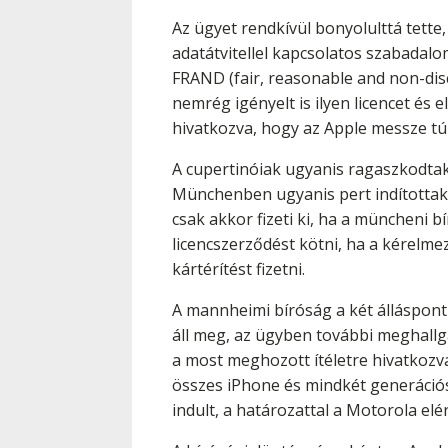
Az ügyet rendkívül bonyolulttá tett
adatátvitellel kapcsolatos szabadalo
FRAND (fair, reasonable and non-disc
nemrég igényelt is ilyen licencet és
hivatkozva, hogy az Apple messze tú
A cupertinóiak ugyanis ragaszkodtak
Münchenben ugyanis pert indítottak 
csak akkor fizeti ki, ha a müncheni 
licencszerződést kötni, ha a kérelm
kártérítést fizetni.
A mannheimi bíróság a két álláspont 
áll meg, az ügyben további meghallg
a most meghozott ítéletre hivatkozv
összes iPhone és mindkét generációs i
indult, a határozattal a Motorola elé