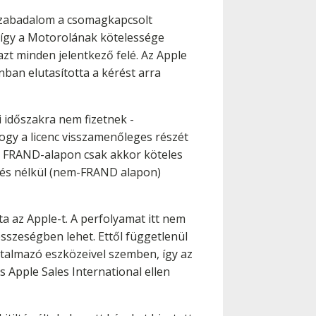
 szabadalom a csomagkapcsolt
, így a Motorolának kötelessége
azt minden jelentkező felé. Az Apple
nban elutasította a kérést arra
 időszakra nem fizetnek -
ogy a licenc visszamenőleges részét
kor FRAND-alapon csak akkor köteles
rdés nélkül (nem-FRAND alapon)
a az Apple-t. A perfolyamat itt nem
sszeségben lehet. Ettől függetlenül
rtalmazó eszközeivel szemben, így az
s Apple Sales International ellen