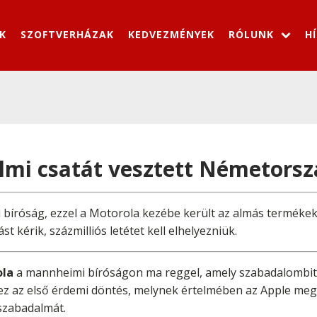
K
SZOFTVERHÁZAK
KEDVEZMÉNYEK
RÓLUNK
H
lmi csatát vesztett Németors
gi bíróság, ezzel a Motorola kezébe került az almás terméke
t kérik, százmilliós letétet kell elhelyezniük.
ola
a mannheimi bíróságon ma reggel, amely szabadalombito
n ez az első érdemi döntés, melynek értelmében az Apple me
szabadalmát.