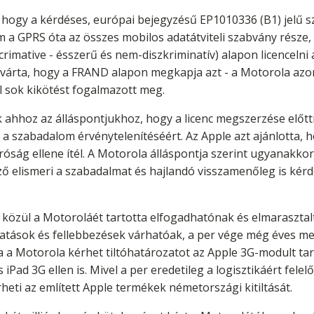
e, hogy a kérdéses, európai bejegyzésű EP1010336 (B1) jelű
m a GPRS óta az összes mobilos adatátviteli szabvány része
rimative - ésszerű és nem-diszkriminatív) alapon licencelni 
 elvárta, hogy a FRAND alapon megkapja azt - a Motorola azo
l sok kikötést fogalmazott meg.
 ahhoz az álláspontjukhoz, hogy a licenc megszerzése előtti
a szabadalom érvénytelenítéséért. Az Apple azt ajánlotta, h
bíróság ellene ítél. A Motorola álláspontja szerint ugyanak
ező elismeri a szabadalmat és hajlandó visszamenőleg is ké
közül a Motoroláét tartotta elfogadhatónak és elmarasztalt
atások és fellebbezések várhatóak, a per vége még éves me
a a Motorola kérhet tiltóhatározatot az Apple 3G-modult ta
Pad 3G ellen is. Mivel a per eredetileg a logisztikáért felelő
rheti az említett Apple termékek németországi kitiltását.