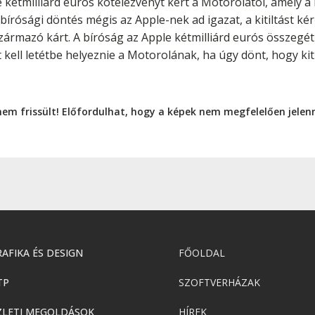
kétmilliárd eurós kötelezvényt kért a Motorolától, amely a ki
bírósági döntés mégis az Apple-nek ad igazat, a kitiltást ké
zármazó kárt. A bíróság az Apple kétmilliárd eurós összegét
 kell letétbe helyeznie a Motorolának, ha úgy dönt, hogy kit
nem frissült! Előfordulhat, hogy a képek nem megfelelően jele
AFIKA ÉS DESIGN
FŐOLDAL
TP
SZOFTVERHÁZAK
ZLETI MEGOLDÁSOK
HÍREK