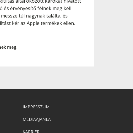
tiltás által okozott károkat hivatott
rő és érvényesítő félnek meg kell
 messze túl nagynak találta, és
iltást kér az Apple termékek ellen.
nnek meg.
IMPRESSZUM
MÉDIAAJÁNLAT
KARRIER