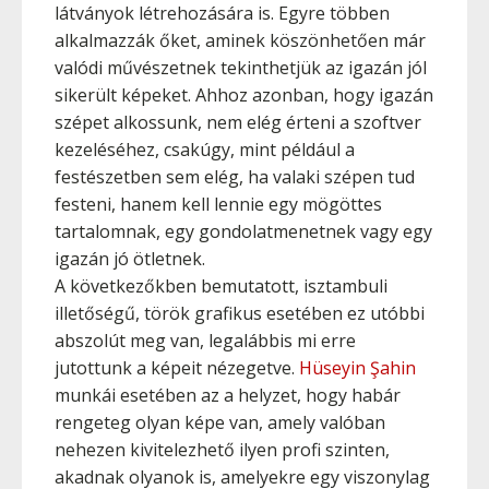
látványok létrehozására is. Egyre többen
alkalmazzák őket, aminek köszönhetően már
valódi művészetnek tekinthetjük az igazán jól
sikerült képeket. Ahhoz azonban, hogy igazán
szépet alkossunk, nem elég érteni a szoftver
kezeléséhez, csakúgy, mint például a
festészetben sem elég, ha valaki szépen tud
festeni, hanem kell lennie egy mögöttes
tartalomnak, egy gondolatmenetnek vagy egy
igazán jó ötletnek.
A következőkben bemutatott, isztambuli
illetőségű, török grafikus esetében ez utóbbi
abszolút meg van, legalábbis mi erre
jutottunk a képeit nézegetve.
Hüseyin Şahin
munkái esetében az a helyzet, hogy habár
rengeteg olyan képe van, amely valóban
nehezen kivitelezhető ilyen profi szinten,
akadnak olyanok is, amelyekre egy viszonylag