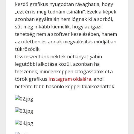
kezdő grafikus nyugodtan rávághatja, hogy
„ezt én is meg tudnám csinálni”. Ezek a képek
azonban egyáltalán nem lógnak ki a sorból,
sőt még inkább kiemelik, hogy az igazi
tehetség nem a szoftver kezelésében, hanem
az ötletben és annak megvalósítás módjában
tükröződik.
Összeszedtünk nektek néhányat Şahin
legutóbbi alkotása közül, azonban ha
tetszenek, mindenképpen látogassatok el a
török grafikus
Instagram oldalára
, ahol
hetente több hasonló képpel találkozhattok.