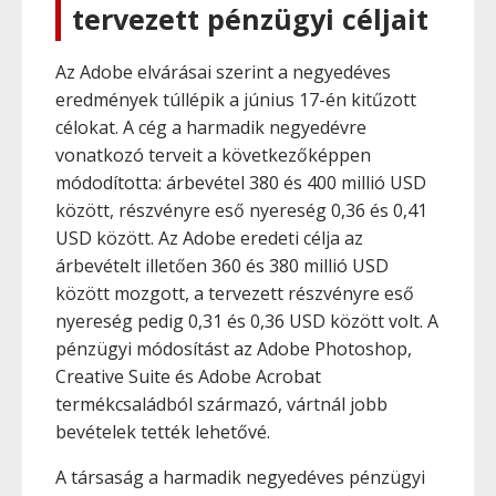
tervezett pénzügyi céljait
Az Adobe elvárásai szerint a negyedéves
eredmények túllépik a június 17-én kitűzott
célokat. A cég a harmadik negyedévre
vonatkozó terveit a következőképpen
módodította: árbevétel 380 és 400 millió USD
között, részvényre eső nyereség 0,36 és 0,41
USD között. Az Adobe eredeti célja az
árbevételt illetően 360 és 380 millió USD
között mozgott, a tervezett részvényre eső
nyereség pedig 0,31 és 0,36 USD között volt. A
pénzügyi módosítást az Adobe Photoshop,
Creative Suite és Adobe Acrobat
termékcsaládból származó, vártnál jobb
bevételek tették lehetővé.
A társaság a harmadik negyedéves pénzügyi