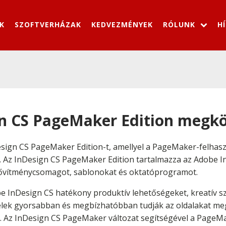
K
SZOFTVERHÁZAK
KEDVEZMÉNYEK
RÓLUNK
H
n CS PageMaker Edition megkön
sign CS PageMaker Edition-t, amellyel a PageMaker-felhaszn
 Az InDesign CS PageMaker Edition tartalmazza az Adobe In
ővítménycsomagot, sablonokat és oktatóprogramot.
e InDesign CS hatékony produktív lehetőségeket, kreatív 
yfelek gyorsabban és megbízhatóbban tudják az oldalakat meg
lni. Az InDesign CS PageMaker változat segítségével a Page