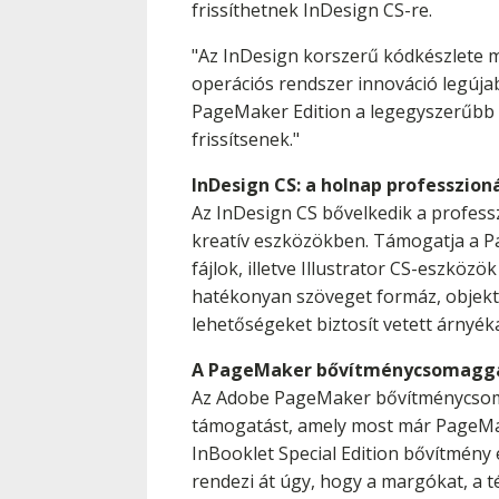
frissíthetnek InDesign CS-re.
"Az InDesign korszerű kódkészlete 
operációs rendszer innováció legúja
PageMaker Edition a legegyszerűbb 
frissítsenek."
InDesign CS: a holnap professzion
Az InDesign CS bővelkedik a profess
kreatív eszközökben. Támogatja a 
fájlok, illetve Illustrator CS-eszköz
hatékonyan szöveget formáz, objektum
lehetőségeket biztosít vetett árnyéka
A PageMaker bővítménycsomaggal
Az Adobe PageMaker bővítménycsomag
támogatást, amely most már PageMake
InBooklet Special Edition bővítmén
rendezi át úgy, hogy a margókat, a té