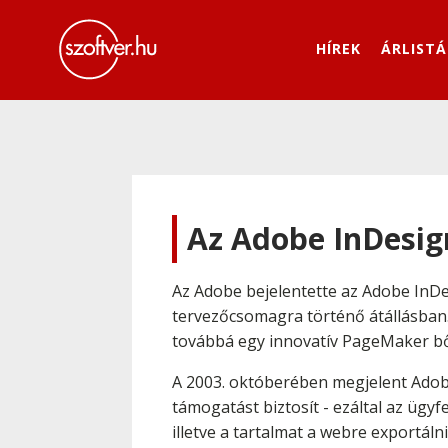
HÍREK
ÁRLISTÁ
Az Adobe InDesig
Az Adobe bejelentette az Adobe InDe
tervezőcsomagra történő átállásban.
továbbá egy innovatív PageMaker b
A 2003. októberében megjelent Adob
támogatást biztosít - ezáltal az üg
illetve a tartalmat a webre exportá