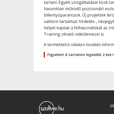
tartani. Egyéb szolgáltatásai közé 
hasonlóan működő pozícionáló eszkö
billentyűparancsok. Új projektek ler
sablont tartalmaz hirdetés-, névjeg
helyet kaptak a felhasználókat az I
Training oktató videólemezei is.
A termékleíró oldalon további infor
Figyelem! A tartalom legalább 2 éve 
GR