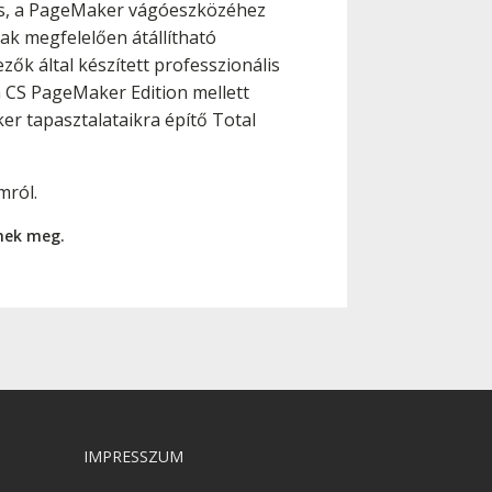
ülés, a PageMaker vágóeszközéhez
k megfelelően átállítható
ők által készített professzionális
n CS PageMaker Edition mellett
er tapasztalataikra építő Total
mról.
nnek meg.
IMPRESSZUM