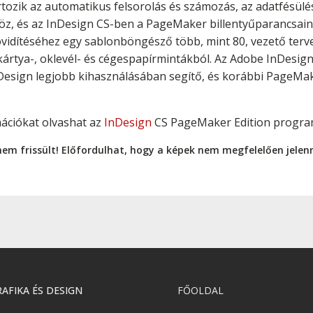
tartozik az automatikus felsorolás és számozás, az adatfés
z, és az InDesign CS-ben a PageMaker billentyűparancsaina
övidítéséhez egy sablonböngésző több, mint 80, vezető tervez
ykártya-, oklevél- és cégespapírmintákból. Az Adobe InDesig
nDesign legjobb kihasználásában segítő, és korábbi PageMak
mációkat olvashat az
InDesign
CS PageMaker Edition progra
nem frissült! Előfordulhat, hogy a képek nem megfelelően jele
AFIKA ÉS DESIGN
FŐOLDAL