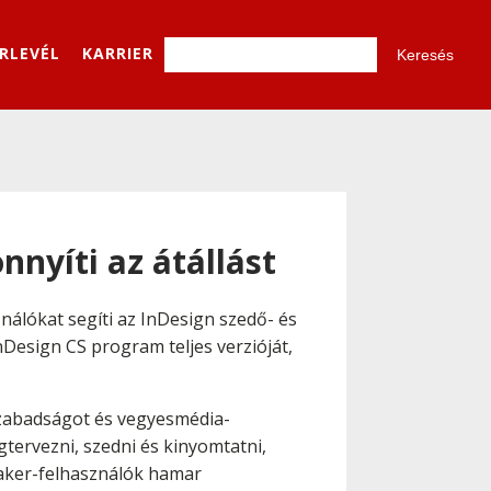
ÍRLEVÉL
KARRIER
nyíti az átállást
álókat segíti az InDesign szedő- és
Design CS program teljes verzióját,
szabadságot és vegyesmédia-
tervezni, szedni és kinyomtatni,
Maker-felhasználók hamar