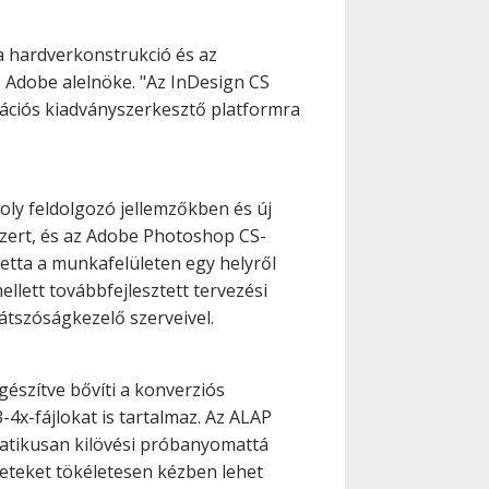
a hardverkonstrukció és az
z Adobe alelnöke. "Az InDesign CS
ációs kiadványszerkesztő platformra
ly feldolgozó jellemzőkben és új
ert, és az Adobe Photoshop CS-
letta a munkafelületen egy helyről
llett továbbfejlesztett tervezési
látszóságkezelő szerveivel.
szítve bővíti a konverziós
4x-fájlokat is tartalmaz. Az ALAP
matikusan kilövési próbanyomattá
ületeket tökéletesen kézben lehet