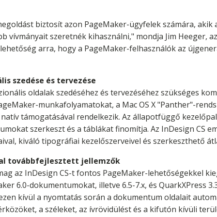
megoldást biztosít azon PageMaker-ügyfelek számára, akik 
bb vívmányait szeretnék kihasználni," mondja Jim Heeger, a
lehetőség arra, hogy a PageMaker-felhasználók az újgener
ális szedése és tervezése
zionális oldalak szedéséhez és tervezéséhez szükséges komo
PageMaker-munkafolyamatokat, a Mac OS X "Panther"-rendsz
ök natív támogatásával rendelkezik. Az állapotfüggő kezelőpa
okat szerkeszt és a táblákat finomítja. Az InDesign CS eme
ival, kiváló tipográfiai kezelőszerveivel és szerkeszthető át
 továbbfejlesztett jellemzők
 az InDesign CS-t fontos PageMaker-lehetőségekkel kiegé
r 6.0-dokumentumokat, illetve 6.5-7.x, és QuarkXPress 3.3-
y ezen kívül a nyomtatás során a dokumentum oldalait auto
rközöket, a széleket, az ívrövidülést és a kifutón kívüli ter