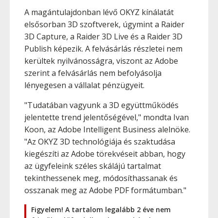
A magántulajdonban lévő OKYZ kínálatát
elsősorban 3D szoftverek, úgymint a Raider
3D Capture, a Raider 3D Live és a Raider 3D
Publish képezik. A felvásárlás részletei nem
kerültek nyilvánosságra, viszont az Adobe
szerint a felvásárlás nem befolyásolja
lényegesen a vállalat pénzügyeit.
"Tudatában vagyunk a 3D együttműködés
jelentette trend jelentőségével," mondta Ivan
Koon, az Adobe Intelligent Business alelnöke.
"Az OKYZ 3D technológiája és szaktudása
kiegészíti az Adobe törekvéseit abban, hogy
az ügyfeleink széles skálájú tartalmat
tekinthessenek meg, módosíthassanak és
osszanak meg az Adobe PDF formátumban."
Figyelem! A tartalom legalább 2 éve nem